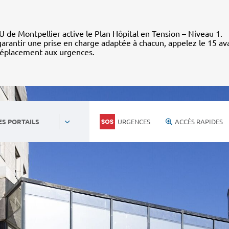
 de Montpellier active le Plan Hôpital en Tension – Niveau 1.
arantir une prise en charge adaptée à chacun, appelez le 15 av
déplacement aux urgences.
URGENCES
ACCÈS RAPIDES
ES PORTAILS