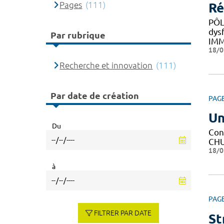
Pages
(111)
Ré
PÔL
dys
Par rubrique
IM
18/0
Recherche et innovation
(111)
Par date de création
PAG
Un
Du
Con
CHU 
18/0
à
PAG
FILTRER PAR DATE
St