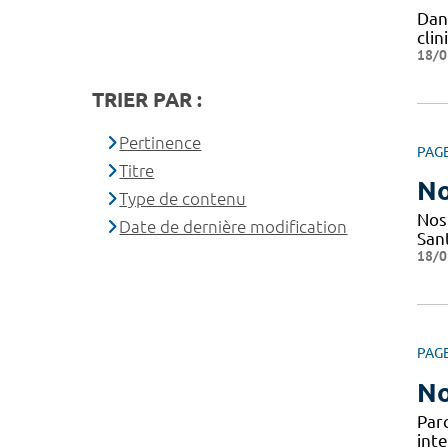
Dan
cli
18/0
TRIER PAR :
Pertinence
PAG
Titre
No
Type de contenu
Nos
Date de dernière modification
San
18/0
PAG
No
Par
inte