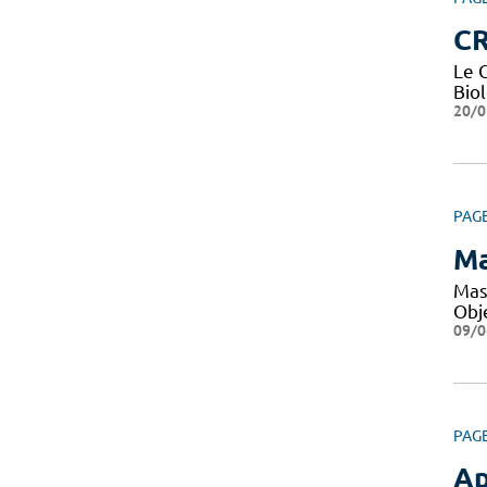
CR
Le 
Bio
20/0
PAG
Ma
Mas
Obje
09/0
PAG
Ap