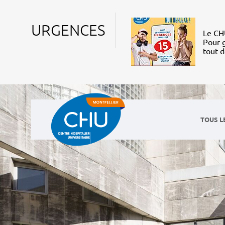
URGENCES
Le CHU
Pour g
tout 
TOUS L