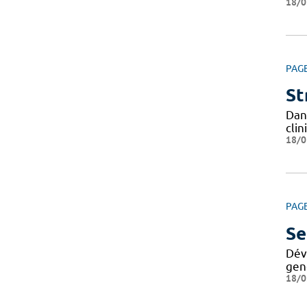
18/0
PAG
St
Dan
cli
18/0
PAG
Se
Dév
geno
18/0