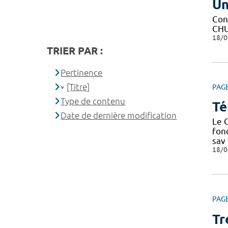
Un
Con
CHU 
18/0
TRIER PAR :
Pertinence
[Titre]
PAG
Type de contenu
Té
Date de dernière modification
Le C
fond
sav
18/0
PAG
Tr