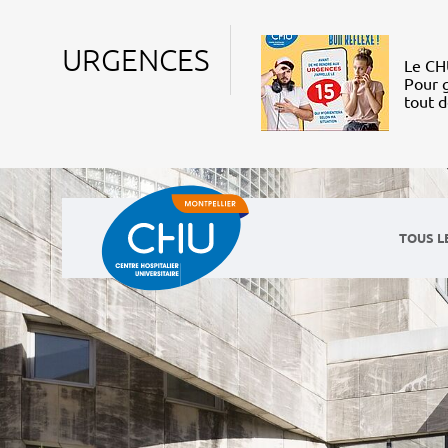
URGENCES
Le CHU
Pour g
tout 
TOUS L