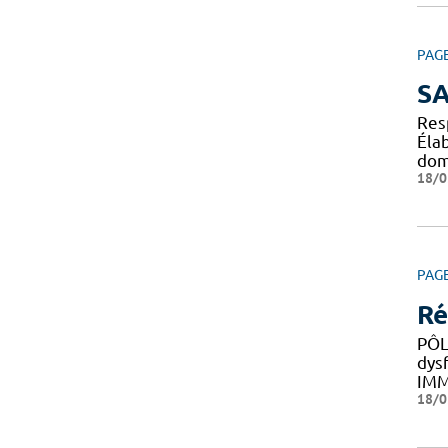
PAG
SA
Res
Éla
do
18/0
PAG
Ré
PÔL
dys
IM
18/0