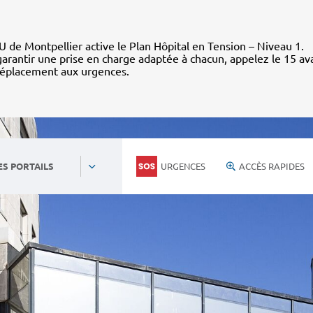
 de Montpellier active le Plan Hôpital en Tension – Niveau 1.
arantir une prise en charge adaptée à chacun, appelez le 15 av
déplacement aux urgences.
URGENCES
ACCÈS RAPIDES
ES PORTAILS