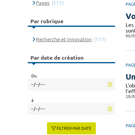
Pages
(111)
PAG
Vo
Par rubrique
Les
son
05/0
Recherche et innovation
(111)
Par date de création
PAG
Un
Du
L’o
l’ef
18/0
à
PAG
FILTRER PAR DATE