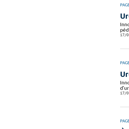
PAG
Ur
Inn
péd
17/0
PAG
Ur
Inn
d’u
17/0
PAG