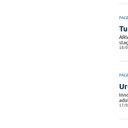
PAG
Tu
ARI
sta
18/0
PAG
Ur
Inn
adul
17/0