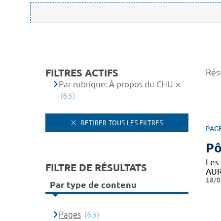
FILTRES ACTIFS
Résu
Par rubrique: À propos du CHU
(63)
RETIRER TOUS LES FILTRES
PAG
Pô
Les
FILTRE DE RÉSULTATS
AUR
18/0
Par type de contenu
Pages
(63)