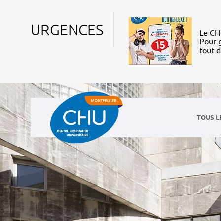
URGENCES
Le CHU
Pour g
tout 
TOUS L