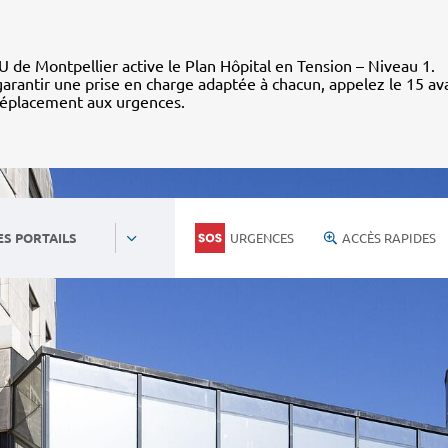
 de Montpellier active le Plan Hôpital en Tension – Niveau 1.
arantir une prise en charge adaptée à chacun, appelez le 15 av
déplacement aux urgences.
URGENCES
ACCÈS RAPIDES
ES PORTAILS