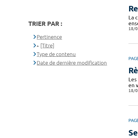
Re
La c
TRIER PAR :
ens
18/0
Pertinence
[Titre]
Type de contenu
PAG
Date de dernière modification
Rè
Les 
en v
18/0
PAG
Se