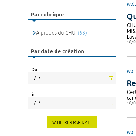
PAG
Par rubrique
Q
CHU
MIS
À propos du CHU
(63)
Lav
18/0
Par date de création
Du
PAG
Re
Cert
à
can
18/0
FILTRER PAR DATE
PAG