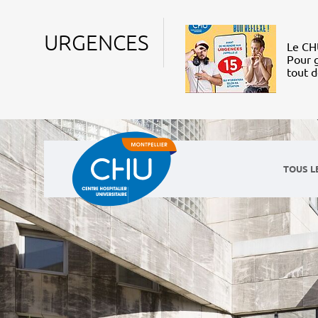
URGENCES
Le CHU
Pour g
tout 
TOUS L