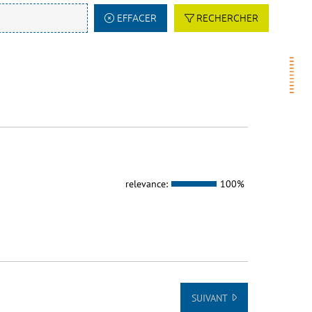
EFFACER
RECHERCHER
relevance:
100%
SUIVANT