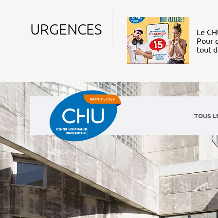
URGENCES
Le CHU
Pour g
tout 
TOUS L