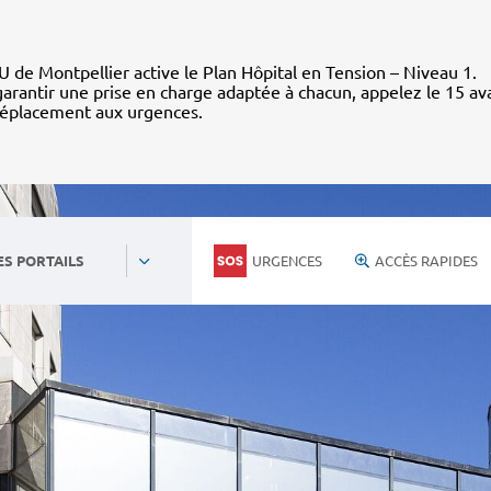
 de Montpellier active le Plan Hôpital en Tension – Niveau 1.
arantir une prise en charge adaptée à chacun, appelez le 15 av
déplacement aux urgences.
URGENCES
ACCÈS RAPIDES
ES PORTAILS