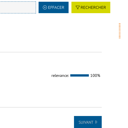
EFFACER
RECHERCHER
relevance:
100%
SUIVANT