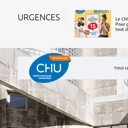
URGENCES
Le CHU
Pour g
tout 
TOUS L