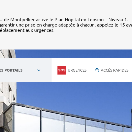
 de Montpellier active le Plan Hôpital en Tension – Niveau 1.
arantir une prise en charge adaptée à chacun, appelez le 15 av
déplacement aux urgences.
URGENCES
ACCÈS RAPIDES
ES PORTAILS