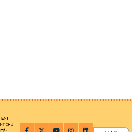
TIENT
ENT CHU
ITÉ :