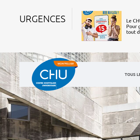
URGENCES
Le CHU
Pour g
tout 
TOUS L