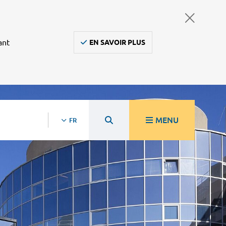
ant
EN SAVOIR PLUS
MENU
FR