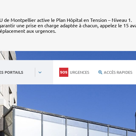
 de Montpellier active le Plan Hôpital en Tension – Niveau 1.
arantir une prise en charge adaptée à chacun, appelez le 15 av
déplacement aux urgences.
URGENCES
ACCÈS RAPIDES
ES PORTAILS