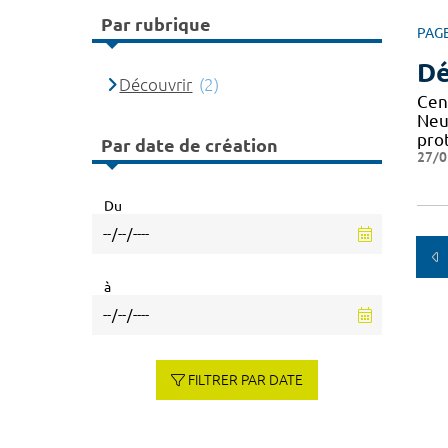
Par rubrique
PAG
Dé
Découvrir
(2)
Cen
Neu
pro
Par date de création
27/0
Du
à
FILTRER PAR DATE