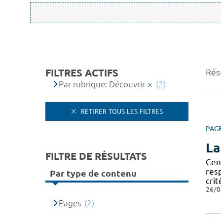
FILTRES ACTIFS
Résu
Par rubrique: Découvrir
(2)
RETIRER TOUS LES FILTRES
PAG
La
FILTRE DE RÉSULTATS
Cen
res
Par type de contenu
crit
26/0
Pages
(2)