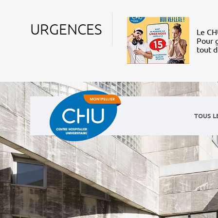
URGENCES
Le CHU
Pour g
tout 
TOUS L