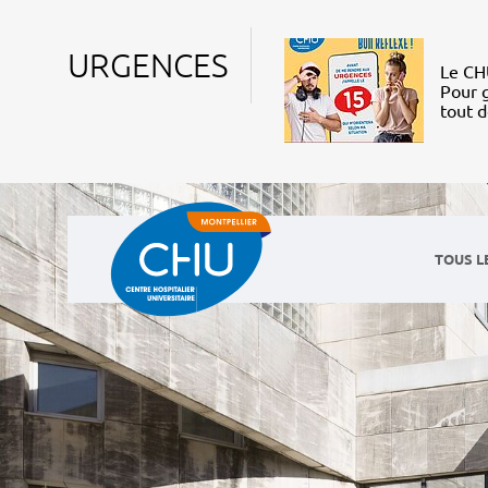
URGENCES
Le CHU
Pour g
tout 
TOUS L