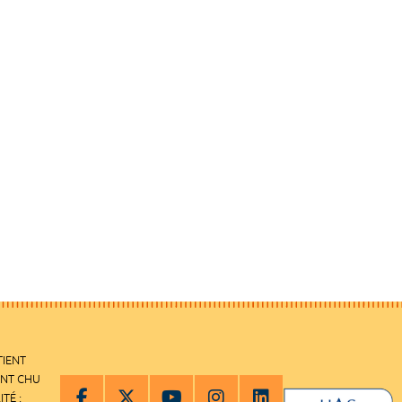
TIENT
ENT CHU
ITÉ :