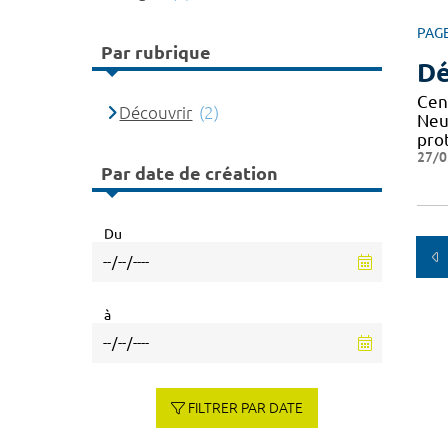
PAG
Par rubrique
Dé
Cen
Découvrir
(2)
Neu
pro
27/0
Par date de création
Du
à
FILTRER PAR DATE