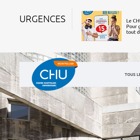
URGENCES
Le CHU
Pour g
tout 
TOUS L