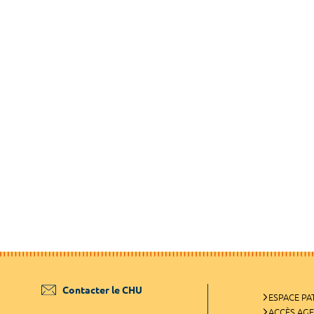
Contacter le CHU
ESPACE PA
ACCÈS AG