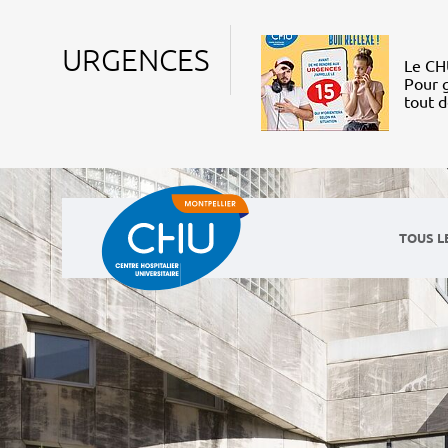
URGENCES
Le CHU
Pour g
tout 
TOUS L