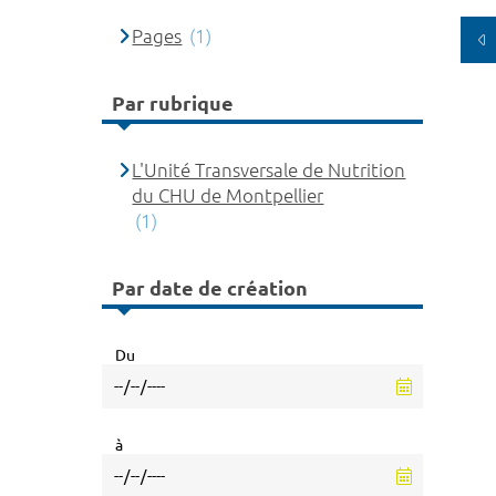
Pages
(1)
Par rubrique
L'Unité Transversale de Nutrition
du CHU de Montpellier
(1)
Par date de création
Du
à