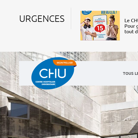
URGENCES
Le CHU
Pour g
tout 
TOUS L