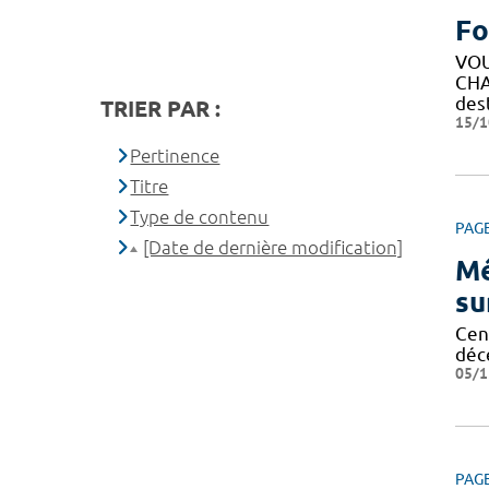
Fo
VOU
CHA
des
TRIER PAR :
15/1
Pertinence
Titre
Type de contenu
PAG
[Date de dernière modification]
Mé
su
Cent
déc
05/1
PAG