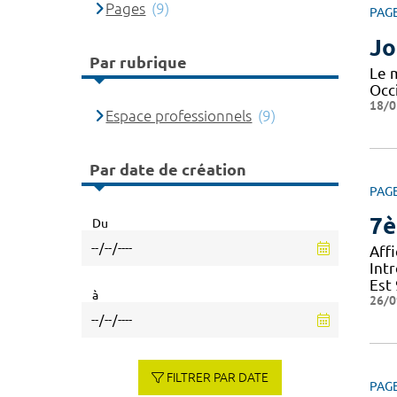
Pages
(9)
PAG
Jo
Par rubrique
Le 
Occi
18/0
Espace professionnels
(9)
Par date de création
PAG
7è
Du
Aff
Int
Est
à
26/0
FILTRER PAR DATE
PAG