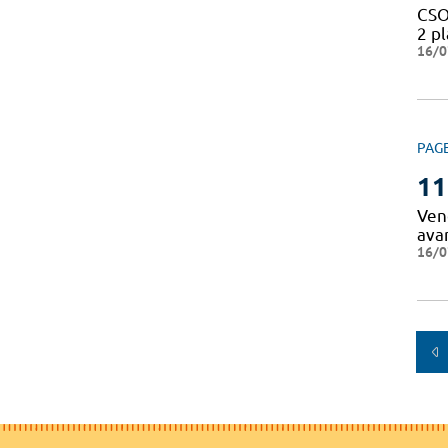
CSO
2 p
16/0
PAG
11
Vend
ava
16/0