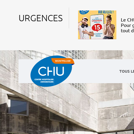
URGENCES
Le CHU
Pour g
tout 
TOUS L