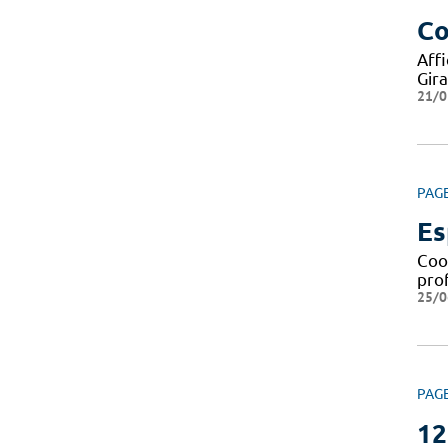
Co
Aff
Gir
21/0
PAG
Es
Coor
prof
25/0
PAG
12