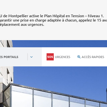
 de Montpellier active le Plan Hôpital en Tension – Niveau 1.
arantir une prise en charge adaptée à chacun, appelez le 15 av
déplacement aux urgences.
URGENCES
ACCÈS RAPIDES
ES PORTAILS