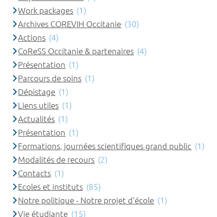
Work packages
(1)
Archives COREVIH Occitanie
(30)
Actions
(4)
CoReSS Occitanie & partenaires
(4)
Présentation
(1)
Parcours de soins
(1)
Dépistage
(1)
Liens utiles
(1)
Actualités
(1)
Présentation
(1)
Formations, journées scientifiques grand public
(1)
Modalités de recours
(2)
Contacts
(1)
Ecoles et instituts
(85)
Notre politique - Notre projet d'école
(1)
Vie étudiante
(15)