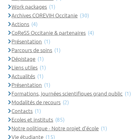
Work packages
(1)
Archives COREVIH Occitanie
(30)
Actions
(4)
CoReSS Occitanie & partenaires
(4)
Présentation
(1)
Parcours de soins
(1)
Dépistage
(1)
Liens utiles
(1)
Actualités
(1)
Présentation
(1)
Formations, journées scientifiques grand public
(1)
Modalités de recours
(2)
Contacts
(1)
Ecoles et instituts
(85)
Notre politique - Notre projet d'école
(1)
Vie étudiante
(15)