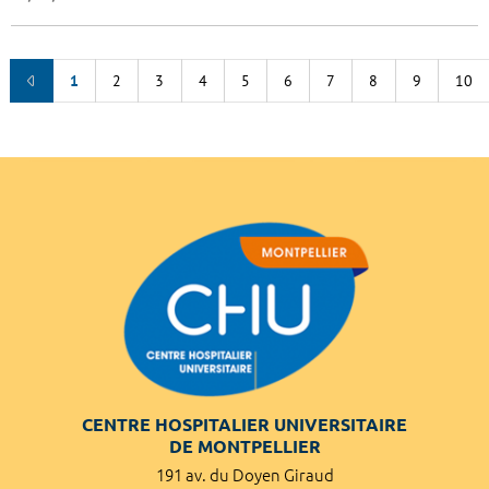
1
2
3
4
5
6
7
8
9
10
CENTRE HOSPITALIER UNIVERSITAIRE
DE MONTPELLIER
191 av. du Doyen Giraud