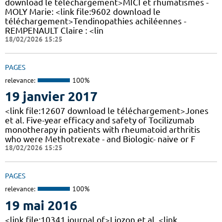
download le téléchargement>MICI et rhumatismes -
MOLY Marie: <link file:9602 download le
téléchargement>Tendinopathies achiléennes -
REMPENAULT Claire : <lin
18/02/2026 15:25
PAGES
relevance:
100%
19 janvier 2017
<link file:12607 download le téléchargement>Jones
et al. Five-year efficacy and safety of Tocilizumab
monotherapy in patients with rheumatoid arthritis
who were Methotrexate - and Biologic- naive or F
18/02/2026 15:25
PAGES
relevance:
100%
19 mai 2016
<link file:10341 journal of>Liozon et al. <link