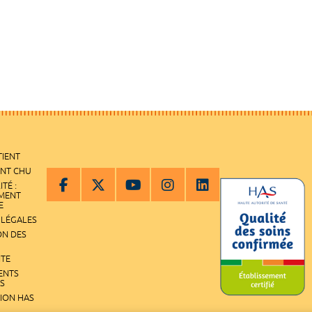
TIENT
ENT CHU
ITÉ :
EMENT
E
 LÉGALES
ON DES
ITE
ENTS
S
TION HAS