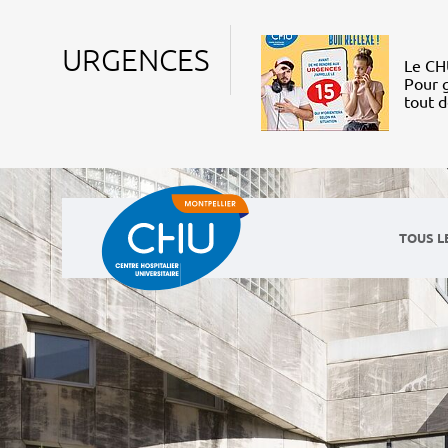
URGENCES
Le CHU
Pour g
tout 
TOUS L