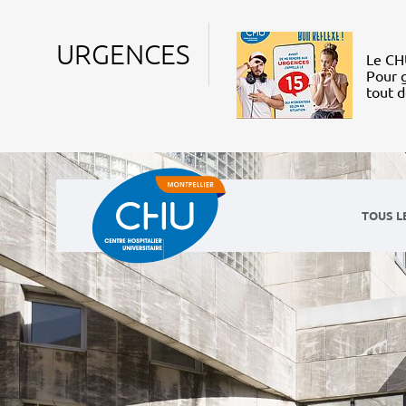
URGENCES
Le CHU
Pour g
tout 
TOUS L