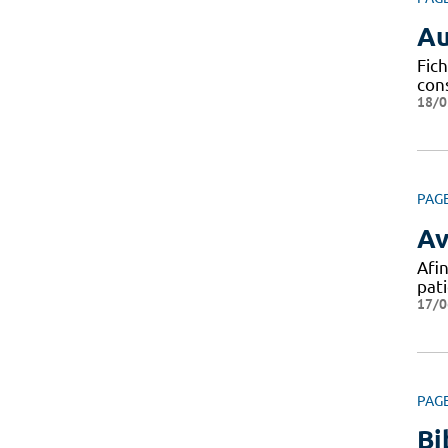
Au
Fich
con
18/0
PAG
Av
Afin
pat
17/0
PAG
Bi