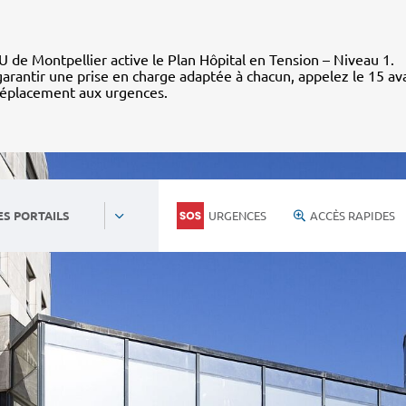
 de Montpellier active le Plan Hôpital en Tension – Niveau 1.
arantir une prise en charge adaptée à chacun, appelez le 15 av
déplacement aux urgences.
URGENCES
ACCÈS RAPIDES
ES PORTAILS