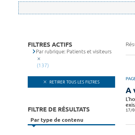
FILTRES ACTIFS
Résu
Par rubrique: Patients et visiteurs
(137)
PAG
RETIRER TOUS LES FILTRES
A 
L’ho
exi
FILTRE DE RÉSULTATS
17/0
Par type de contenu