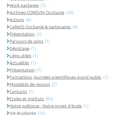
Work packages
(1)
Archives COREVIH Occitanie
(30)
Actions
(4)
CoReSS Occitanie & partenaires
(4)
Présentation
(1)
Parcours de soins
(1)
Dépistage
(1)
Liens utiles
(1)
Actualités
(1)
Présentation
(1)
Formations, journées scientifiques grand public
(1)
Modalités de recours
(2)
Contacts
(1)
Ecoles et instituts
(85)
Notre politique - Notre projet d'école
(1)
Vie étudiante
(15)