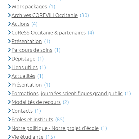
Work packages
(1)
Archives COREVIH Occitanie
(30)
Actions
(4)
CoReSS Occitanie & partenaires
(4)
Présentation
(1)
Parcours de soins
(1)
Dépistage
(1)
Liens utiles
(1)
Actualités
(1)
Présentation
(1)
Formations, journées scientifiques grand public
(1)
Modalités de recours
(2)
Contacts
(1)
Ecoles et instituts
(85)
Notre politique - Notre projet d'école
(1)
Vie étudiante
(15)