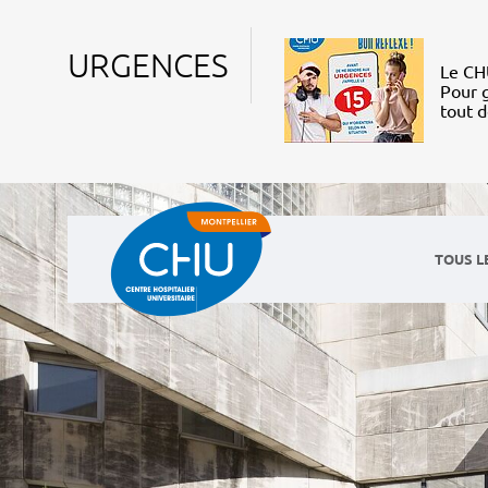
URGENCES
Le CHU
Pour g
tout 
TOUS L