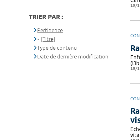
19/1
TRIER PAR :
Pertinence
CON
[Titre]
Ra
Type de contenu
Date de dernière modification
Enfa
(l'
19/1
CON
Ra
vi
Ech
vita