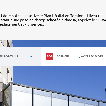
 de Montpellier active le Plan Hôpital en Tension – Niveau 1.
arantir une prise en charge adaptée à chacun, appelez le 15 av
déplacement aux urgences.
URGENCES
ACCÈS RAPIDES
ES PORTAILS