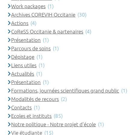
Work packages
(1)
Archives COREVIH Occitanie
(30)
Actions
(4)
CoReSS Occitanie & partenaires
(4)
Présentation
(1)
Parcours de soins
(1)
Dépistage
(1)
Liens utiles
(1)
Actualités
(1)
Présentation
(1)
Formations, journées scientifiques grand public
(1)
Modalités de recours
(2)
Contacts
(1)
Ecoles et instituts
(85)
Notre politique - Notre projet d'école
(1)
Vie étudiante
(15)