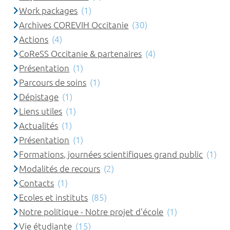
Work packages
(1)
Archives COREVIH Occitanie
(30)
Actions
(4)
CoReSS Occitanie & partenaires
(4)
Présentation
(1)
Parcours de soins
(1)
Dépistage
(1)
Liens utiles
(1)
Actualités
(1)
Présentation
(1)
Formations, journées scientifiques grand public
(1)
Modalités de recours
(2)
Contacts
(1)
Ecoles et instituts
(85)
Notre politique - Notre projet d'école
(1)
Vie étudiante
(15)