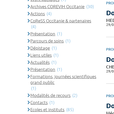
PRO
Archives COREVIH Occitanie
(30)
Do
Actions
(4)
ME
CoReSS Occitanie & partenaires
29/0
(4)
Présentation
(1)
Parcours de soins
(1)
Dépistage
(1)
PRO
Liens utiles
(1)
D
Actualités
(1)
CHE
Présentation
(1)
29/0
Formations, journées scientifiques
grand public
(1)
Modalités de recours
(2)
PRO
Contacts
(1)
Do
Ecoles et instituts
(85)
Méd