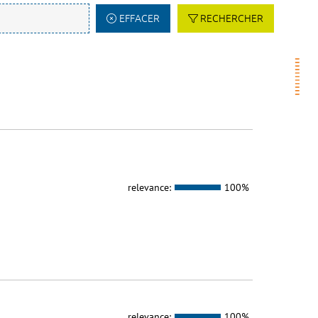
EFFACER
RECHERCHER
relevance:
100%
relevance:
100%