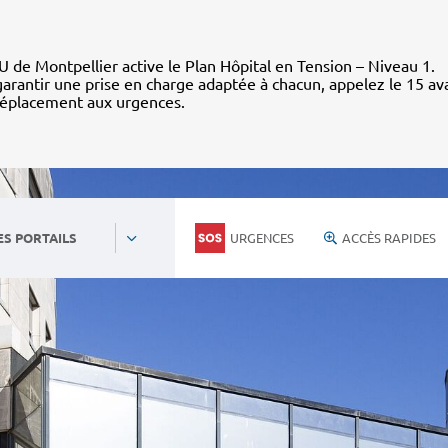
 de Montpellier active le Plan Hôpital en Tension – Niveau 1.
arantir une prise en charge adaptée à chacun, appelez le 15 av
déplacement aux urgences.
URGENCES
ACCÈS RAPIDES
ES PORTAILS