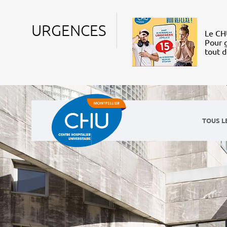
URGENCES
Le CHU
Pour g
tout 
TOUS L