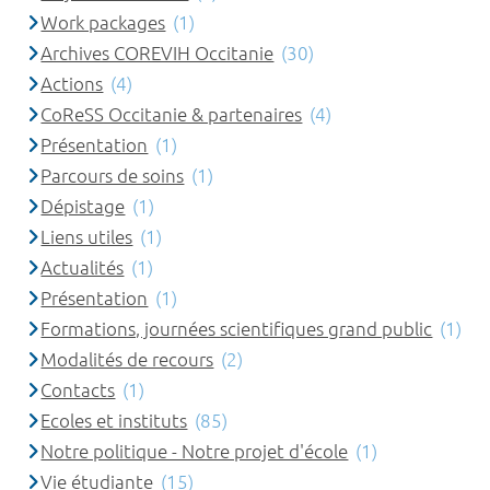
Work packages
(1)
Archives COREVIH Occitanie
(30)
Actions
(4)
CoReSS Occitanie & partenaires
(4)
Présentation
(1)
Parcours de soins
(1)
Dépistage
(1)
Liens utiles
(1)
Actualités
(1)
Présentation
(1)
Formations, journées scientifiques grand public
(1)
Modalités de recours
(2)
Contacts
(1)
Ecoles et instituts
(85)
Notre politique - Notre projet d'école
(1)
Vie étudiante
(15)