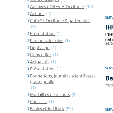
Archives COREVIH Occitanie
(30)
Actions
(4)
SERV
CoReSS Occitanie & partenaires
IH
(4)
Présentation
(1)
L’I
nat
Parcours de soins
(1)
29/0
Dépistage
(1)
Liens utiles
(1)
Actualités
(1)
SERV
Présentation
(1)
Formations, journées scientifiques
Ba
grand public
29/0
(1)
Modalités de recours
(2)
Contacts
(1)
Ecoles et instituts
(85)
SERV