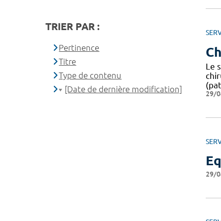
TRIER PAR :
SERV
Pertinence
Ch
Titre
Le 
Type de contenu
chi
(pa
[Date de dernière modification]
29/0
SERV
Eq
29/0