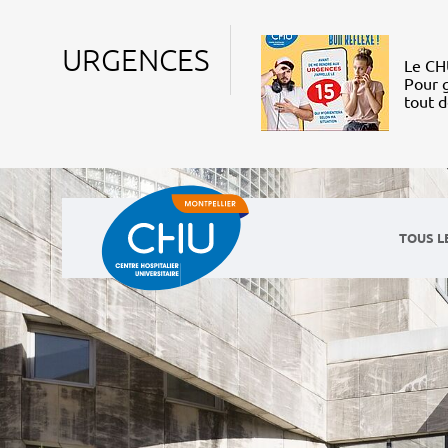
URGENCES
Le CHU
Pour g
tout 
TOUS L