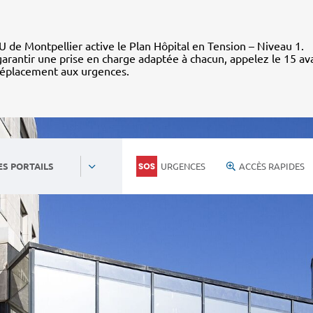
 de Montpellier active le Plan Hôpital en Tension – Niveau 1.
arantir une prise en charge adaptée à chacun, appelez le 15 av
déplacement aux urgences.
URGENCES
ACCÈS RAPIDES
ES PORTAILS