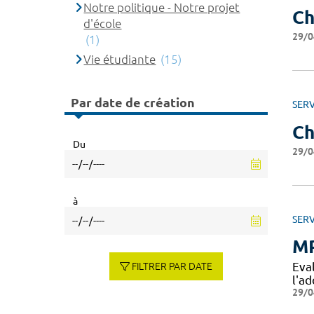
Notre politique - Notre projet
Ch
d'école
29/0
(1)
Vie étudiante
(15)
Par date de création
SERV
Ch
Du
29/0
à
SERV
MP
Eva
FILTRER PAR DATE
l'a
29/0