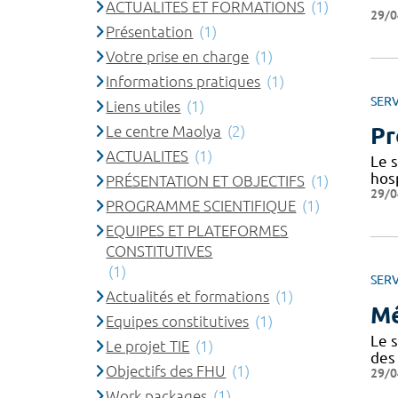
ACTUALITES ET FORMATIONS
(1)
29/0
Présentation
(1)
Votre prise en charge
(1)
Informations pratiques
(1)
SERV
Liens utiles
(1)
Le centre Maolya
(2)
Pr
ACTUALITES
(1)
Le 
hosp
PRÉSENTATION ET OBJECTIFS
(1)
29/0
PROGRAMME SCIENTIFIQUE
(1)
EQUIPES ET PLATEFORMES
CONSTITUTIVES
(1)
SERV
Actualités et formations
(1)
Mé
Equipes constitutives
(1)
Le s
Le projet TIE
(1)
des
Objectifs des FHU
(1)
29/0
Work packages
(1)