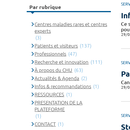
SERV
Par rubrique
In
Ce s
Centres maladies rares et centres
pou
experts
29/0
(3)
Patients et visiteurs
(137)
Professionnels
(47)
Recherche et innovation
(111)
SERV
À propos du CHU
(63)
Pa
Actualités & Agenda
(2)
Can
Infos & recommandations
(1)
29/0
RESSOURCES
(1)
PRESENTATION DE LA
PLATEFORME
(1)
SERV
CONTACT
(1)
St