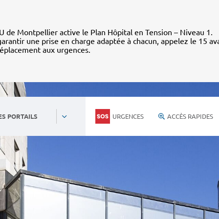
 de Montpellier active le Plan Hôpital en Tension – Niveau 1.
arantir une prise en charge adaptée à chacun, appelez le 15 av
déplacement aux urgences.
URGENCES
ACCÈS RAPIDES
ES PORTAILS