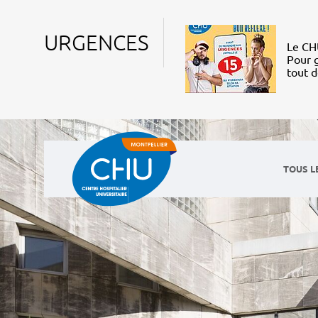
URGENCES
Le CHU
Pour g
tout 
TOUS L