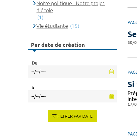
Notre politique - Notre projet
d'école
(1)
PAG
Vie étudiante
(15)
Se
30/0
Par date de création
Du
PAG
Si
à
Prép
int
17/0
FILTRER PAR DATE
PAG