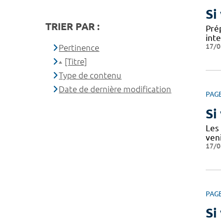
Si
TRIER PAR :
Prép
int
17/0
Pertinence
[Titre]
Type de contenu
Date de dernière modification
PAG
Si
Les
ven
17/0
PAG
Si