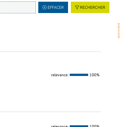
EFFACER
RECHERCHER
relevance:
100%
relevance:
100%