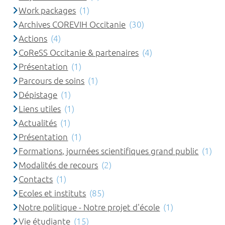
Work packages
(1)
Archives COREVIH Occitanie
(30)
Actions
(4)
CoReSS Occitanie & partenaires
(4)
Présentation
(1)
Parcours de soins
(1)
Dépistage
(1)
Liens utiles
(1)
Actualités
(1)
Présentation
(1)
Formations, journées scientifiques grand public
(1)
Modalités de recours
(2)
Contacts
(1)
Ecoles et instituts
(85)
Notre politique - Notre projet d'école
(1)
Vie étudiante
(15)