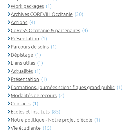
Work packages
(1)
Archives COREVIH Occitanie
(30)
Actions
(4)
CoReSS Occitanie & partenaires
(4)
Présentation
(1)
Parcours de soins
(1)
Dépistage
(1)
Liens utiles
(1)
Actualités
(1)
Présentation
(1)
Formations, journées scientifiques grand public
(1)
Modalités de recours
(2)
Contacts
(1)
Ecoles et instituts
(85)
Notre politique - Notre projet d'école
(1)
Vie étudiante
(15)