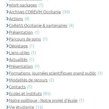
Work packages
(1)
Archives COREVIH Occitanie
(30)
Actions
(4)
CoReSS Occitanie & partenaires
(4)
Présentation
(1)
Parcours de soins
(1)
Dépistage
(1)
Liens utiles
(1)
Actualités
(1)
Présentation
(1)
Formations, journées scientifiques grand public
(1)
Modalités de recours
(2)
Contacts
(1)
Ecoles et instituts
(85)
Notre politique - Notre projet d'école
(1)
Vie étudiante
(15)