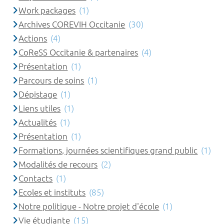
Work packages
(1)
Archives COREVIH Occitanie
(30)
Actions
(4)
CoReSS Occitanie & partenaires
(4)
Présentation
(1)
Parcours de soins
(1)
Dépistage
(1)
Liens utiles
(1)
Actualités
(1)
Présentation
(1)
Formations, journées scientifiques grand public
(1)
Modalités de recours
(2)
Contacts
(1)
Ecoles et instituts
(85)
Notre politique - Notre projet d'école
(1)
Vie étudiante
(15)