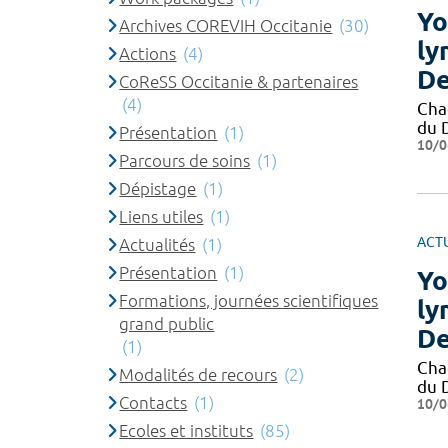
Yo
Archives COREVIH Occitanie
(30)
ly
Actions
(4)
De
CoReSS Occitanie & partenaires
(4)
Cha
du 
Présentation
(1)
10/0
Parcours de soins
(1)
Dépistage
(1)
Liens utiles
(1)
ACT
Actualités
(1)
Présentation
(1)
Yo
Formations, journées scientifiques
ly
grand public
De
(1)
Cha
Modalités de recours
(2)
du 
Contacts
(1)
10/0
Ecoles et instituts
(85)