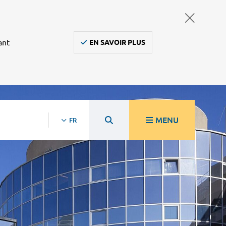
ant
EN SAVOIR PLUS
MENU
FR