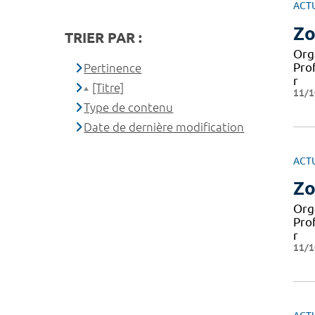
ACT
Zo
TRIER PAR :
Org
Pro
Pertinence
r
[Titre]
11/1
Type de contenu
Date de dernière modification
ACT
Zo
Org
Pro
r
11/1