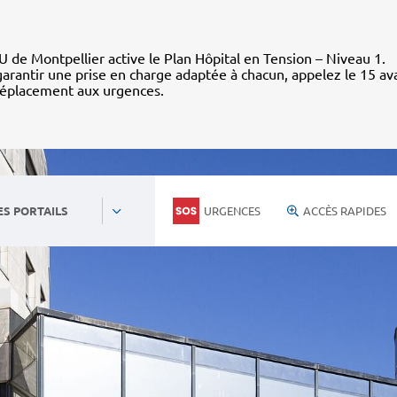
 de Montpellier active le Plan Hôpital en Tension – Niveau 1.
arantir une prise en charge adaptée à chacun, appelez le 15 av
déplacement aux urgences.
URGENCES
ACCÈS RAPIDES
ES PORTAILS