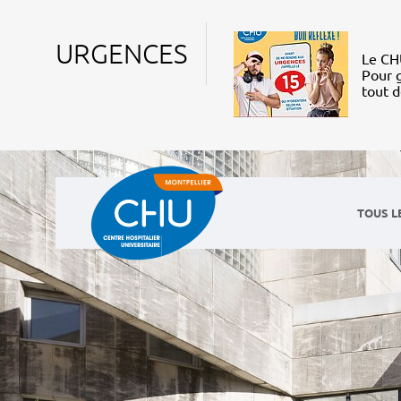
URGENCES
Le CHU
Pour g
tout 
TOUS L