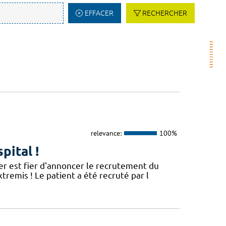
EFFACER
RECHERCHER
relevance:
100%
pital !
er est fier d'annoncer le recrutement du
remis ! Le patient a été recruté par l