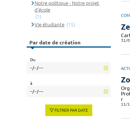
Notre politique - Notre projet
d'école
CON
(1)
Vie étudiante
(15)
Ze
Cart
31/0
Par date de création
Du
ACT
Zo
à
Org
Pro
r
11/1
FILTRER PAR DATE