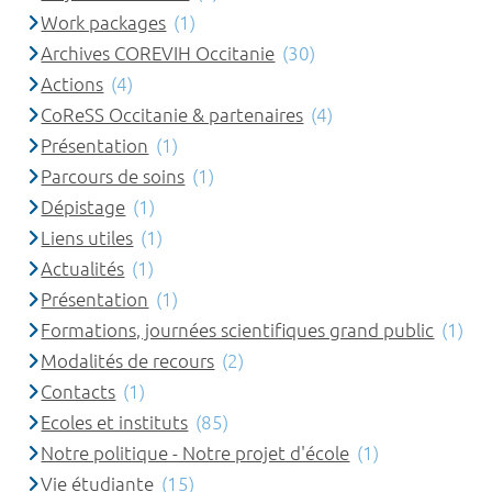
Work packages
(1)
Archives COREVIH Occitanie
(30)
Actions
(4)
CoReSS Occitanie & partenaires
(4)
Présentation
(1)
Parcours de soins
(1)
Dépistage
(1)
Liens utiles
(1)
Actualités
(1)
Présentation
(1)
Formations, journées scientifiques grand public
(1)
Modalités de recours
(2)
Contacts
(1)
Ecoles et instituts
(85)
Notre politique - Notre projet d'école
(1)
Vie étudiante
(15)