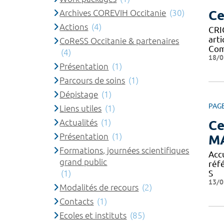
Ce
Archives COREVIH Occitanie
(30)
Actions
(4)
CRI
art
CoReSS Occitanie & partenaires
Com
(4)
18/0
Présentation
(1)
Parcours de soins
(1)
Dépistage
(1)
PAG
Liens utiles
(1)
Actualités
(1)
Ce
Présentation
(1)
M
Formations, journées scientifiques
Acc
grand public
réf
(1)
S
13/0
Modalités de recours
(2)
Contacts
(1)
Ecoles et instituts
(85)