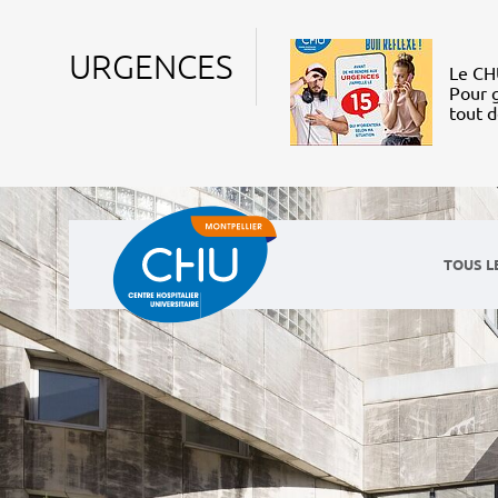
URGENCES
Le CHU
Pour g
tout 
TOUS L