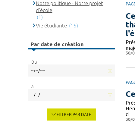
Notre politique - Notre projet
PAG
d'école
Ce
(1)
th
Vie étudiante
(15)
l'
Pré
Par date de création
maj
30/0
Du
PAG
à
Ce
Pré
Hém
d
FILTRER PAR DATE
30/0