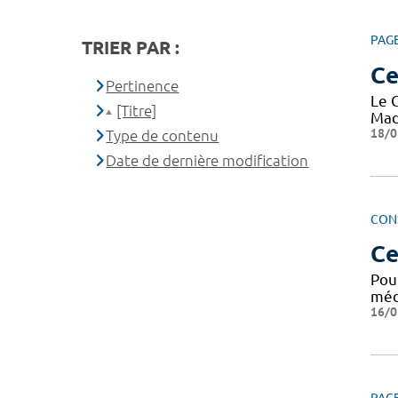
PAG
TRIER PAR :
Ce
Pertinence
Le 
[Titre]
Mad
18/0
Type de contenu
Date de dernière modification
CON
Ce
Pour
méde
16/0