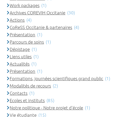
Work packages
(1)
Archives COREVIH Occitanie
(30)
Actions
(4)
CoReSS Occitanie & partenaires
(4)
Présentation
(1)
Parcours de soins
(1)
Dépistage
(1)
Liens utiles
(1)
Actualités
(1)
Présentation
(1)
Formations, journées scientifiques grand public
(1)
Modalités de recours
(2)
Contacts
(1)
Ecoles et instituts
(85)
Notre politique - Notre projet d'école
(1)
Vie étudiante
(15)