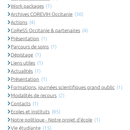
Work packages
(1)
Archives COREVIH Occitanie
(30)
Actions
(4)
CoReSS Occitanie & partenaires
(4)
Présentation
(1)
Parcours de soins
(1)
Dépistage
(1)
Liens utiles
(1)
Actualités
(1)
Présentation
(1)
Formations, journées scientifiques grand public
(1)
Modalités de recours
(2)
Contacts
(1)
Ecoles et instituts
(85)
Notre politique - Notre projet d'école
(1)
Vie étudiante
(15)