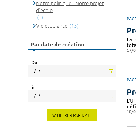
Notre politique - Notre projet
d'école
(1)
PAG
Vie étudiante
(15)
Pr
La 
Par date de création
tota
17/0
Du
PAG
à
Pr
L’U
déf
10/0
FILTRER PAR DATE