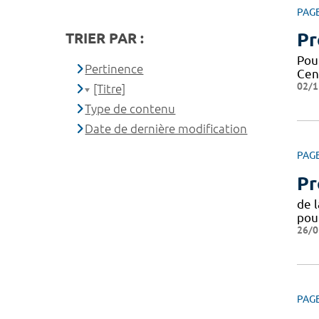
PAG
Pr
TRIER PAR :
Pou
Pertinence
Cen
02/1
[Titre]
Type de contenu
Date de dernière modification
PAG
Pr
de 
pou
26/0
PAG