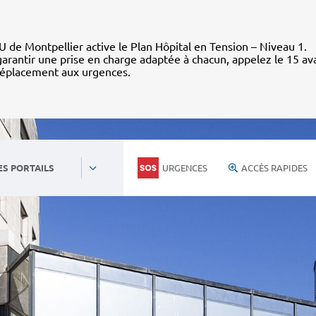
 de Montpellier active le Plan Hôpital en Tension – Niveau 1.
arantir une prise en charge adaptée à chacun, appelez le 15 av
déplacement aux urgences.
URGENCES
ACCÈS RAPIDES
ES PORTAILS