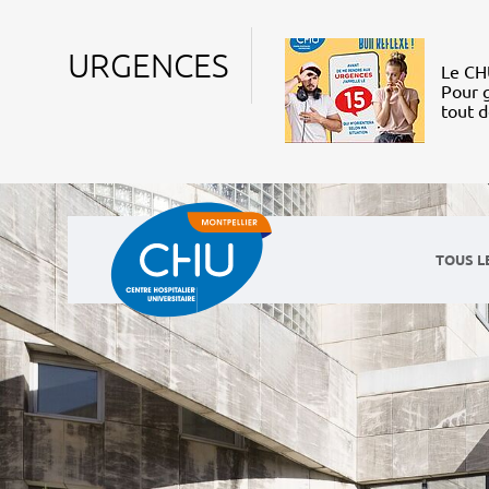
URGENCES
Le CHU
Pour g
tout 
TOUS L