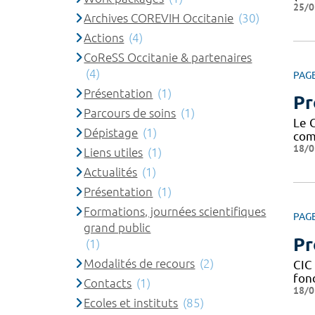
25/0
Archives COREVIH Occitanie
(30)
Actions
(4)
CoReSS Occitanie & partenaires
(4)
PAG
Présentation
(1)
Pr
Parcours de soins
(1)
Le 
Dépistage
(1)
com
18/0
Liens utiles
(1)
Actualités
(1)
Présentation
(1)
Formations, journées scientifiques
PAG
grand public
Pr
(1)
Modalités de recours
(2)
CIC 
fond
Contacts
(1)
18/0
Ecoles et instituts
(85)