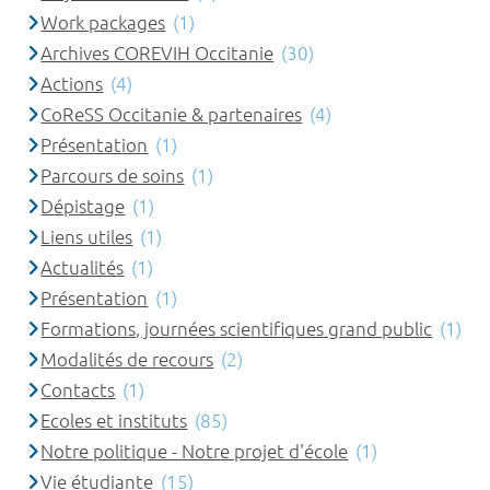
Work packages
(1)
Archives COREVIH Occitanie
(30)
Actions
(4)
CoReSS Occitanie & partenaires
(4)
Présentation
(1)
Parcours de soins
(1)
Dépistage
(1)
Liens utiles
(1)
Actualités
(1)
Présentation
(1)
Formations, journées scientifiques grand public
(1)
Modalités de recours
(2)
Contacts
(1)
Ecoles et instituts
(85)
Notre politique - Notre projet d'école
(1)
Vie étudiante
(15)