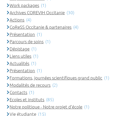
Work packages
(1)
Archives COREVIH Occitanie
(30)
Actions
(4)
CoReSS Occitanie & partenaires
(4)
Présentation
(1)
Parcours de soins
(1)
Dépistage
(1)
Liens utiles
(1)
Actualités
(1)
Présentation
(1)
Formations, journées scientifiques grand public
(1)
Modalités de recours
(2)
Contacts
(1)
Ecoles et instituts
(85)
Notre politique - Notre projet d'école
(1)
Vie étudiante
(15)