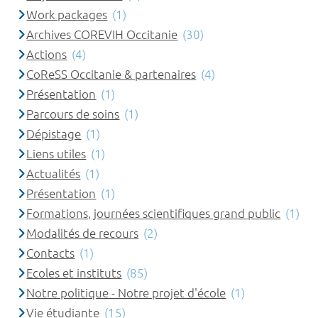
Work packages
(1)
Archives COREVIH Occitanie
(30)
Actions
(4)
CoReSS Occitanie & partenaires
(4)
Présentation
(1)
Parcours de soins
(1)
Dépistage
(1)
Liens utiles
(1)
Actualités
(1)
Présentation
(1)
Formations, journées scientifiques grand public
(1)
Modalités de recours
(2)
Contacts
(1)
Ecoles et instituts
(85)
Notre politique - Notre projet d'école
(1)
Vie étudiante
(15)