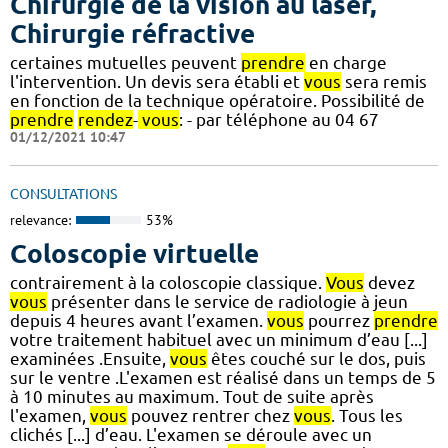
Chirurgie de la vision au laser,
Chirurgie réfractive
certaines mutuelles peuvent
prendre
en charge
l'intervention. Un devis sera établi et
vous
sera remis
en fonction de la technique opératoire. Possibilité de
prendre
rendez
-
vous
: - par téléphone au 04 67
01/12/2021 10:47
CONSULTATIONS
relevance:
53%
Coloscopie virtuelle
contrairement à la coloscopie classique.
Vous
devez
vous
présenter dans le service de radiologie à jeun
depuis 4 heures avant l’examen.
vous
pourrez
prendre
votre traitement habituel avec un minimum d’eau [...]
examinées .Ensuite,
vous
êtes couché sur le dos, puis
sur le ventre .L'examen est réalisé dans un temps de 5
à 10 minutes au maximum. Tout de suite après
l'examen,
vous
pouvez rentrer chez
vous
. Tous les
clichés [...] d’eau. L'examen se déroule avec un