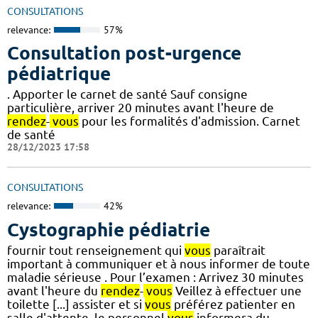
CONSULTATIONS
relevance:
57%
Consultation post-urgence
pédiatrique
. Apporter le carnet de santé Sauf consigne
particulière, arriver 20 minutes avant l'heure de
rendez
-
vous
pour les formalités d'admission. Carnet
de santé
28/12/2023 17:58
CONSULTATIONS
relevance:
42%
Cystographie pédiatrie
fournir tout renseignement qui
vous
paraîtrait
important à communiquer et à nous informer de toute
maladie sérieuse . Pour l’examen : Arrivez 30 minutes
avant l'heure du
rendez
-
vous
Veillez à effectuer une
toilette [...] assister et si
vous
préférez patienter en
salle d'attente, le personnel
vous
informera du