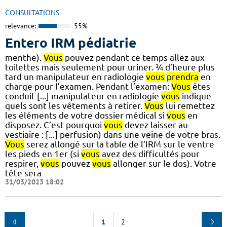
CONSULTATIONS
relevance:
55%
Entero IRM pédiatrie
menthe).
Vous
pouvez pendant ce temps allez aux
toilettes mais seulement pour uriner. ¾ d’heure plus
tard un manipulateur en radiologie
vous
prendra
en
charge pour l’examen. Pendant l’examen:
Vous
êtes
conduit [...] manipulateur en radiologie
vous
indique
quels sont les vêtements à retirer.
Vous
lui remettez
les éléments de votre dossier médical si
vous
en
disposez. C’est pourquoi
vous
devez laisser au
vestiaire : [...] perfusion) dans une veine de votre bras.
Vous
serez allongé sur la table de l’IRM sur le ventre
les pieds en 1er (si
vous
avez des difficultés pour
respirer,
vous
pouvez
vous
allonger sur le dos). Votre
tête sera
31/03/2023 18:02
1
2