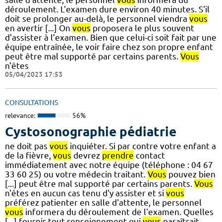
déroulement. L'examen dure environ 40 minutes. S'il
doit se prolonger au-delà, le personnel viendra
vous
en avertir [...] On
vous
proposera le plus souvent
d’assister à l’examen. Bien que celui-ci soit fait par une
équipe entraînée, le voir faire chez son propre enfant
peut être mal supporté par certains parents.
Vous
n'êtes
05/04/2023 17:53
CONSULTATIONS
relevance:
56%
Cystosonographie pédiatrie
ne doit pas
vous
inquiéter. Si par contre votre enfant a
de la fièvre,
vous
devrez
prendre
contact
immédiatement avec notre équipe (téléphone : 04 67
33 60 25) ou votre médecin traitant.
Vous
pouvez bien
[...] peut être mal supporté par certains parents.
Vous
n'êtes en aucun cas tenu d'y assister et si
vous
préférez patienter en salle d'attente, le personnel
vous
informera du déroulement de l'examen. Quelles
[...] fournir tout renseignement qui
vous
paraîtrait