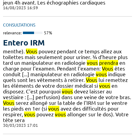
jeun 4h avant. Les échographies cardiaques
16/08/2023 16:59
CONSULTATIONS
relevance:
57%
Entero IRM
menthe).
Vous
pouvez pendant ce temps allez aux
toilettes mais seulement pour uriner. ¾ d’heure plus
tard un manipulateur en radiologie
vous
prendra
en
charge pour l’examen. Pendant l’examen:
Vous
êtes
conduit [...] manipulateur en radiologie
vous
indique
quels sont les vêtements à retirer.
Vous
lui remettez
les éléments de votre dossier médical si
vous
en
disposez. C’est pourquoi
vous
devez laisser au
vestiaire : [...] perfusion) dans une veine de votre bras.
Vous
serez allongé sur la table de l’IRM sur le ventre
les pieds en 1er (si
vous
avez des difficultés pour
respirer,
vous
pouvez
vous
allonger sur le dos). Votre
tête sera
30/03/2023 17:01