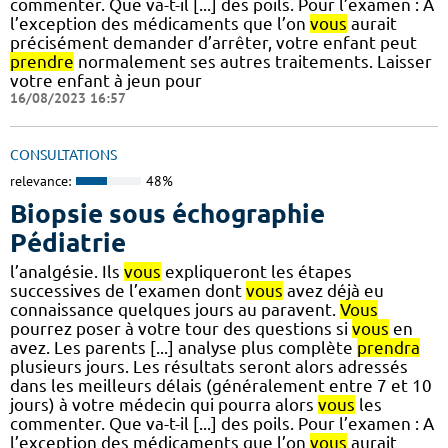
commenter. Que va-t-il [...] des poils. Pour l’examen : A
l’exception des médicaments que l’on
vous
aurait
précisément demander d’arrêter, votre enfant peut
prendre
normalement ses autres traitements. Laisser
votre enfant à jeun pour
16/08/2023 16:57
CONSULTATIONS
relevance:
48%
Biopsie sous échographie
Pédiatrie
l’analgésie. Ils
vous
expliqueront les étapes
successives de l’examen dont
vous
avez déjà eu
connaissance quelques jours au paravent.
Vous
pourrez poser à votre tour des questions si
vous
en
avez. Les parents [...] analyse plus complète
prendra
plusieurs jours. Les résultats seront alors adressés
dans les meilleurs délais (généralement entre 7 et 10
jours) à votre médecin qui pourra alors
vous
les
commenter. Que va-t-il [...] des poils. Pour l’examen : A
l’exception des médicaments que l’on
vous
aurait