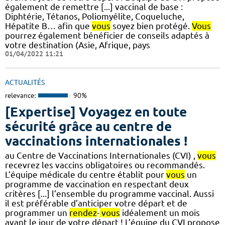
également de remettre [...] vaccinal de base :
Diphtérie, Tétanos, Poliomyélite, Coqueluche,
Hépatite B… afin que
vous
soyez bien protégé.
Vous
pourrez également bénéficier de conseils adaptés à
votre destination (Asie, Afrique, pays
01/04/2022 11:21
ACTUALITÉS
relevance:
90%
[Expertise] Voyagez en toute
sécurité grâce au centre de
vaccinations internationales !
au Centre de Vaccinations Internationales (CVI) ,
vous
recevrez les vaccins obligatoires ou recommandés.
L’équipe médicale du centre établit pour
vous
un
programme de vaccination en respectant deux
critères [...] l’ensemble du programme vaccinal. Aussi
il est préférable d’anticiper votre départ et de
programmer un
rendez
-
vous
idéalement un mois
avant le jour de votre départ ! L’équipe du CVI propose