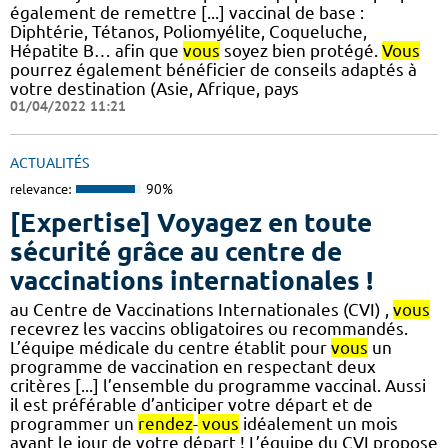
également de remettre [...] vaccinal de base :
Diphtérie, Tétanos, Poliomyélite, Coqueluche,
Hépatite B… afin que
vous
soyez bien protégé.
Vous
pourrez également bénéficier de conseils adaptés à
votre destination (Asie, Afrique, pays
01/04/2022 11:21
ACTUALITÉS
relevance:
90%
[Expertise] Voyagez en toute
sécurité grâce au centre de
vaccinations internationales !
au Centre de Vaccinations Internationales (CVI) ,
vous
recevrez les vaccins obligatoires ou recommandés.
L’équipe médicale du centre établit pour
vous
un
programme de vaccination en respectant deux
critères [...] l’ensemble du programme vaccinal. Aussi
il est préférable d’anticiper votre départ et de
programmer un
rendez
-
vous
idéalement un mois
avant le jour de votre départ ! L’équipe du CVI propose