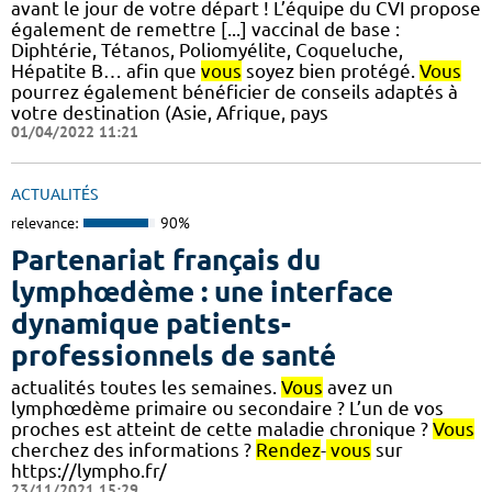
avant le jour de votre départ ! L’équipe du CVI propose
également de remettre [...] vaccinal de base :
Diphtérie, Tétanos, Poliomyélite, Coqueluche,
Hépatite B… afin que
vous
soyez bien protégé.
Vous
pourrez également bénéficier de conseils adaptés à
votre destination (Asie, Afrique, pays
01/04/2022 11:21
ACTUALITÉS
relevance:
90%
Partenariat français du
lymphœdème : une interface
dynamique patients-
professionnels de santé
actualités toutes les semaines.
Vous
avez un
lymphœdème primaire ou secondaire ? L’un de vos
proches est atteint de cette maladie chronique ?
Vous
cherchez des informations ?
Rendez
-
vous
sur
https://lympho.fr/
23/11/2021 15:29