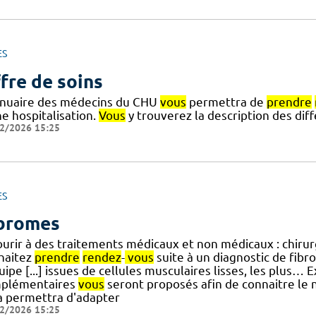
ES
fre de soins
nnuaire des médecins du CHU
vous
permettra de
prendre
e hospitalisation.
Vous
y trouverez la description des di
2/2026 15:25
ES
bromes
ourir à des traitements médicaux et non médicaux : chir
haitez
prendre
rendez
-
vous
suite à un diagnostic de fibr
uipe [...] issues de cellules musculaires lisses, les plus
plémentaires
vous
seront proposés afin de connaitre le n
a permettra d'adapter
2/2026 15:25