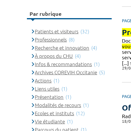
Par rubrique
PAG
Pr
Patients et visiteurs
(32)
Professionnels
(8)
Doct
vou
Recherche et innovation
(4)
serv
À propos du CHU
(4)
serv
[...
Infos & recommandations
(1)
29/0
Archives COREVIH Occitanie
(5)
Actions
(1)
Liens utiles
(1)
Présentation
(1)
PAG
Modalités de recours
(1)
Of
Ecoles et instituts
(12)
Rad
Vie étudiante
(1)
18/0
Parcours du patient
(1)