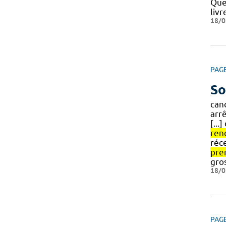
Que
livr
18/0
PAG
So
canc
arr
[...
ren
réce
pre
gro
18/0
PAG