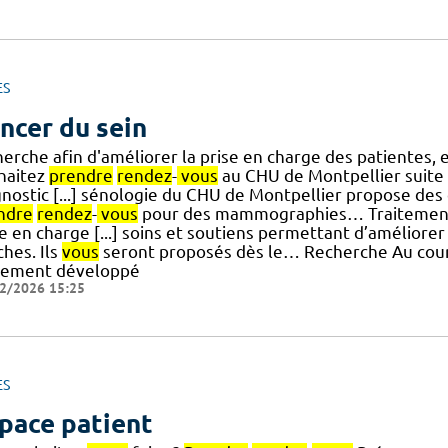
ES
ncer du sein
herche afin d'améliorer la prise en charge des patientes
haitez
prendre
rendez
-
vous
au CHU de Montpellier suite 
nostic [...] sénologie du CHU de Montpellier propose des 
ndre
rendez
-
vous
pour des mammographies… Traitements 
e en charge [...] soins et soutiens permettant d’améliorer 
hes. Ils
vous
seront proposés dès le… Recherche Au cours
tement développé
2/2026 15:25
ES
pace patient