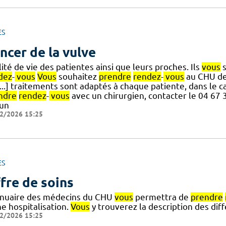
ES
ncer de la vulve
ité de vie des patientes ainsi que leurs proches. Ils
vous
s
dez
-
vous
Vous
souhaitez
prendre
rendez
-
vous
au CHU de 
[...] traitements sont adaptés à chaque patiente, dans le
ndre
rendez
-
vous
avec un chirurgien, contacter le 04 67 
 un
2/2026 15:25
ES
fre de soins
nnuaire des médecins du CHU
vous
permettra de
prendre
e hospitalisation.
Vous
y trouverez la description des di
2/2026 15:25