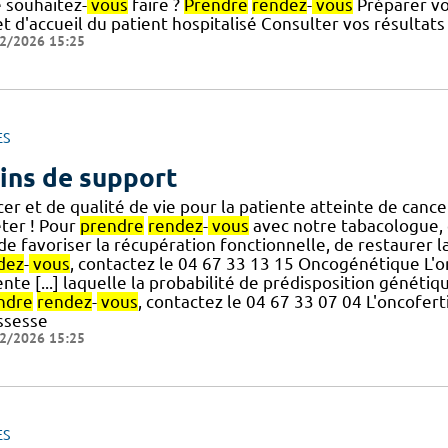
 souhaitez-
vous
faire ?
Prendre
rendez
-
vous
Préparer vo
et d'accueil du patient hospitalisé Consulter vos résultat
2/2026 15:25
ES
ins de support
er et de qualité de vie pour la patiente atteinte de cance
êter ! Pour
prendre
rendez
-
vous
avec notre tabacologue, 
] de favoriser la récupération fonctionnelle, de restaurer
dez
-
vous
, contactez le 04 67 33 13 15 Oncogénétique L'o
nte [...] laquelle la probabilité de prédisposition génétiqu
ndre
rendez
-
vous
, contactez le 04 67 33 07 04 L'oncoferti
ssesse
2/2026 15:25
ES