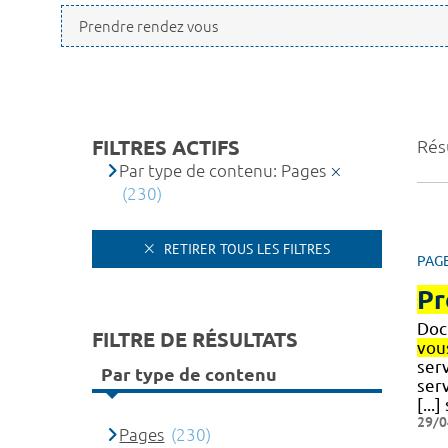
FILTRES ACTIFS
Résu
Par type de contenu: Pages
(230)
RETIRER TOUS LES FILTRES
PAG
Pr
Doct
FILTRE DE RÉSULTATS
vou
serv
Par type de contenu
serv
[...
29/0
Pages
(230)