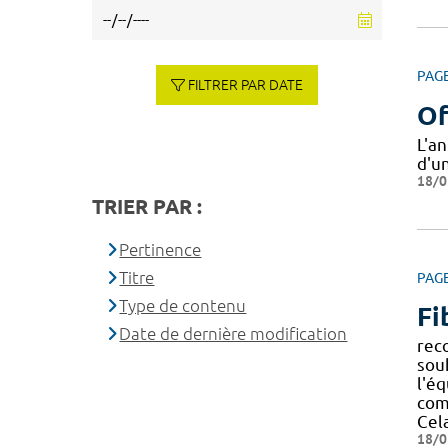
PAG
FILTRER PAR DATE
Of
L'a
d'un
18/0
TRIER PAR :
Pertinence
Titre
PAG
Type de contenu
Fi
Date de dernière modification
rec
sou
l'éq
com
Cel
18/0