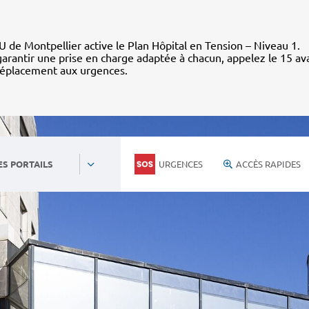
 de Montpellier active le Plan Hôpital en Tension – Niveau 1.
arantir une prise en charge adaptée à chacun, appelez le 15 av
déplacement aux urgences.
URGENCES
ACCÈS RAPIDES
ES PORTAILS