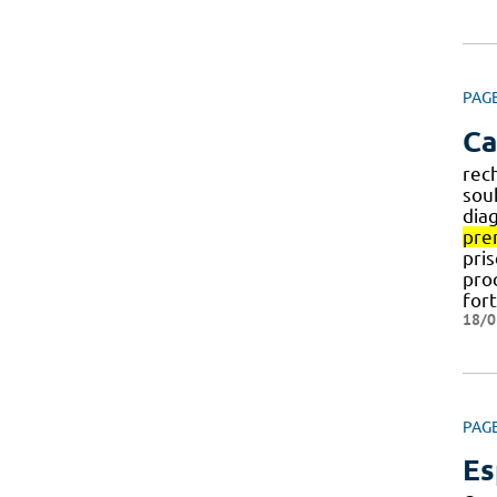
PAG
Ca
rec
sou
diag
pre
pris
proc
for
18/0
PAG
Es