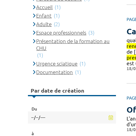
Accueil
(1)
Enfant
(1)
PAG
Adulte
(2)
Ca
Espace professionnels
(3)
qual
Présentation de la formation au
ren
CHU
de 
(1)
pre
est
Urgence sciatique
(1)
18/0
Documentation
(1)
Par date de création
PAG
Of
Du
L'a
d'un
18/0
à