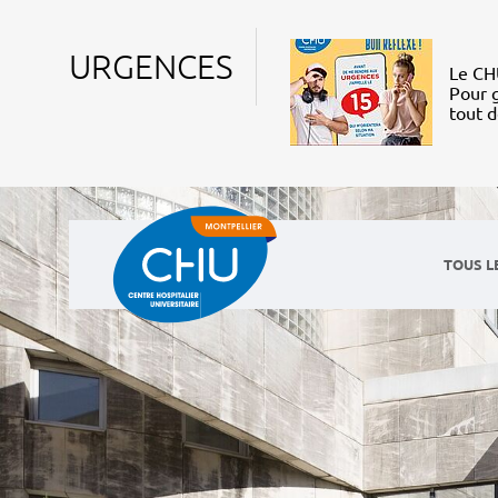
URGENCES
Le CHU
Pour g
tout 
TOUS L