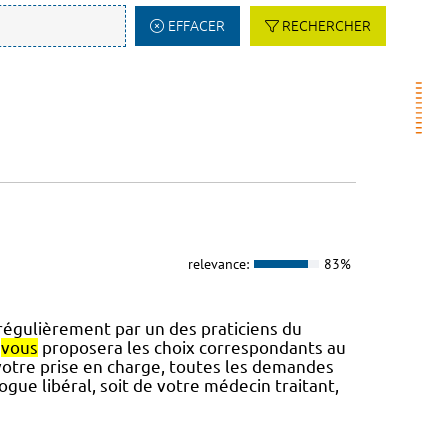
EFFACER
RECHERCHER
relevance:
83%
 régulièrement par un des praticiens du
i
vous
proposera les choix correspondants au
er votre prise en charge, toutes les demandes
gue libéral, soit de votre médecin traitant,