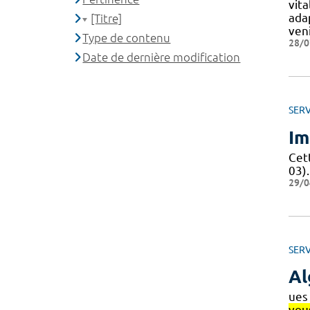
vita
ada
[Titre]
veni
Type de contenu
28/0
Date de dernière modification
SERV
Im
Cet
03).
29/0
SERV
Al
ues
vou