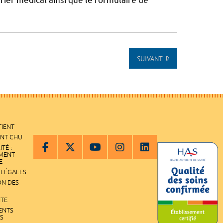
SUIVANT
TIENT
ENT CHU
ITÉ :
EMENT
E
 LÉGALES
ON DES
ITE
ENTS
S