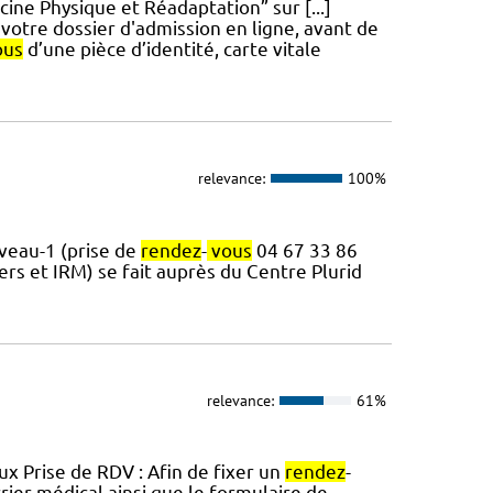
ne Physique et Réadaptation” sur [...]
votre dossier d'admission en ligne, avant de
ous
d’une pièce d’identité, carte vitale
relevance:
100%
iveau-1 (prise de
rendez
-
vous
04 67 33 86
rs et IRM) se fait auprès du Centre Plurid
relevance:
61%
x Prise de RDV : Afin de fixer un
rendez
-
ier médical ainsi que le formulaire de