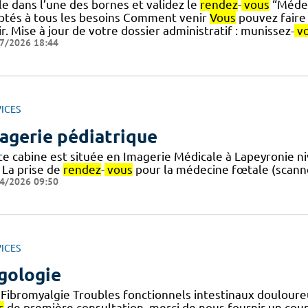
le dans l’une des bornes et validez le
rendez
-
vous
“Médeci
ptés à tous les besoins Comment venir
Vous
pouvez faire 
r. Mise à jour de votre dossier administratif : munissez-
v
7/2026 18:44
ICES
agerie pédiatrique
te cabine est située en Imagerie Médicale à Lapeyronie n
 La prise de
rendez
-
vous
pour la médecine fœtale (scanne
4/2026 09:50
ICES
gologie
 Fibromyalgie Troubles fonctionnels intestinaux douloureu
s
de première consultation, merci de nous fournir un courr