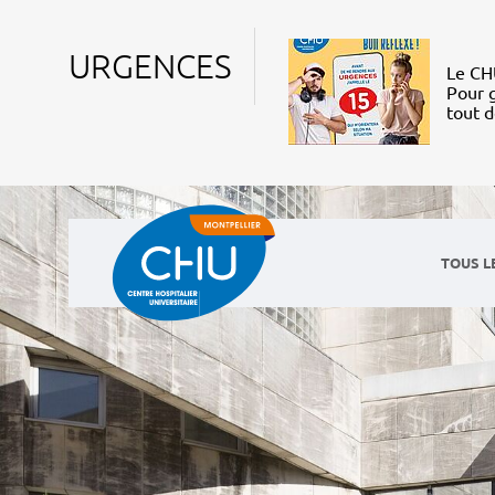
URGENCES
Le CHU
Pour g
tout 
TOUS L