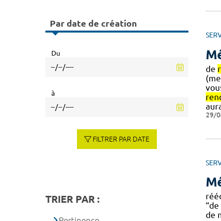
Par date de création
SERV
Mé
Du
de
(me
vous
à
ren
aur
29/0
FILTRER PAR DATE
SERV
Mé
rééd
TRIER PAR :
“de
de 
Pertinence