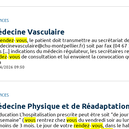
ICES
decine Vasculaire
rendez
-
vous
, le patient doit transmettre au secrétariat d
decinevasculaire@chu-montpellier.fr) soit par fax (04 67
 [...] indications du médecin régulateur, les secrétaires 
dez
-
vous
de consultation et lui envoient la convocation q
a
4/2026 09:50
ICES
decine Physique et de Réadaptatio
ucation L'hospitalisation prescrite peut être soit “de jour
 semaine” (
vous
rentrez chez
vous
du vendredi soir au lun
moins de 3 mois. Le jour de votre
rendez
-
vous
, dans le ha