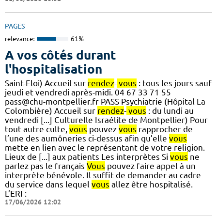
PAGES
relevance:
61%
A vos côtés durant
l'hospitalisation
Saint-Eloi) Accueil sur
rendez
-
vous
: tous les jours sauf
jeudi et vendredi après-midi. 04 67 33 71 55
pass@chu-montpellier.fr PASS Psychiatrie (Hôpital La
Colombière) Accueil sur
rendez
-
vous
: du lundi au
vendredi [...] Culturelle Israélite de Montpellier) Pour
tout autre culte,
vous
pouvez
vous
rapprocher de
l’une des aumôneries ci-dessus afin qu’elle
vous
mette en lien avec le représentant de votre religion.
Lieux de [...] aux patients Les interprètes Si
vous
ne
parlez pas le français
Vous
pouvez faire appel à un
interprète bénévole. Il suffit de demander au cadre
du service dans lequel
vous
allez être hospitalisé.
L’ERI :
17/06/2026 12:02