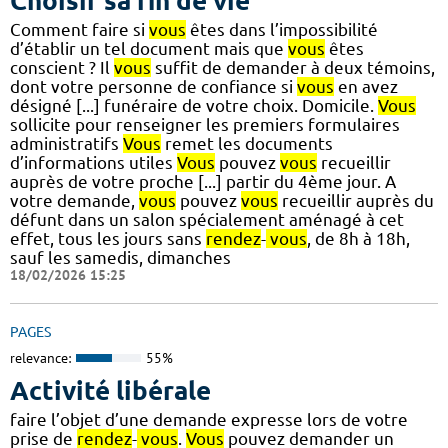
Choisir sa fin de vie
Comment faire si
vous
êtes dans l’impossibilité
d’établir un tel document mais que
vous
êtes
conscient ? Il
vous
suffit de demander à deux témoins,
dont votre personne de confiance si
vous
en avez
désigné [...] funéraire de votre choix. Domicile.
Vous
sollicite pour renseigner les premiers formulaires
administratifs
Vous
remet les documents
d’informations utiles
Vous
pouvez
vous
recueillir
auprès de votre proche [...] partir du 4ème jour. A
votre demande,
vous
pouvez
vous
recueillir auprès du
défunt dans un salon spécialement aménagé à cet
effet, tous les jours sans
rendez
-
vous
, de 8h à 18h,
sauf les samedis, dimanches
18/02/2026 15:25
PAGES
relevance:
55%
Activité libérale
faire l’objet d’une demande expresse lors de votre
prise de
rendez
-
vous
.
Vous
pouvez demander un