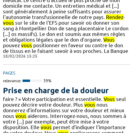
médical. Le centre d’accueil le plus proche de mon
domicile me contacte. Un entretien médical et [...]
sont généralement à peine suffisants pour assurer
l’autonomie transfusionnelle de notre pays.
Rendez
-
vous
sur le site de l'EFS pour savoir où donner son
sang à Montpellier Don de sang placentaire Le cordon
[...] os massifs). Le don est soumis aux mêmes règles
et obligations légales que le don d’organe.
Vous
pouvez
vous
positionner en faveur ou contre le don
de tissus en le faisant savoir à vos proches. La Banque
18/02/2026 15:25
PAGES
relevance:
39%
Prise en charge de la douleur
faire ? » Votre participation est essentielle.
Vous
seul
pouvez décrire votre douleur. Plus
vous
nous
donnerez d’informations sur votre douleur et mieux
nous
vous
aiderons. Interrogez-nous, nous sommes à
votre [...] par exemple, peut être mise à votre
disposition. Elle
vous
permet d’indiquer l’importance
de votre douleur. Nous
vous
expliquerons comment