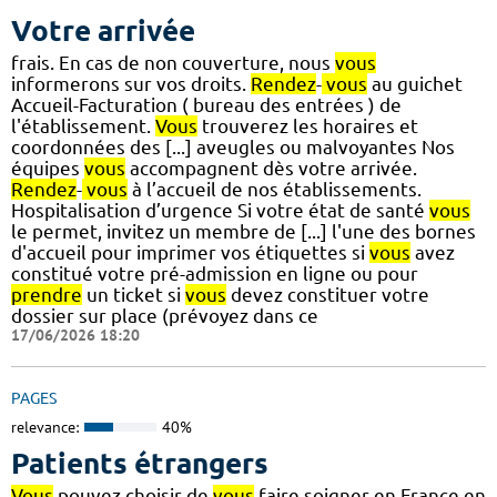
Votre arrivée
frais. En cas de non couverture, nous
vous
informerons sur vos droits.
Rendez
-
vous
au guichet
Accueil-Facturation ( bureau des entrées ) de
l'établissement.
Vous
trouverez les horaires et
coordonnées des [...] aveugles ou malvoyantes Nos
équipes
vous
accompagnent dès votre arrivée.
Rendez
-
vous
à l’accueil de nos établissements.
Hospitalisation d’urgence Si votre état de santé
vous
le permet, invitez un membre de [...] l'une des bornes
d'accueil pour imprimer vos étiquettes si
vous
avez
constitué votre pré-admission en ligne ou pour
prendre
un ticket si
vous
devez constituer votre
dossier sur place (prévoyez dans ce
17/06/2026 18:20
PAGES
relevance:
40%
Patients étrangers
Vous
pouvez choisir de
vous
faire soigner en France en