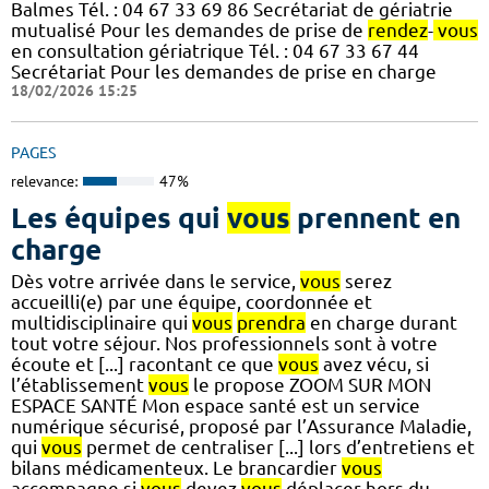
Balmes Tél. : 04 67 33 69 86 Secrétariat de gériatrie
mutualisé Pour les demandes de prise de
rendez
-
vous
en consultation gériatrique Tél. : 04 67 33 67 44
Secrétariat Pour les demandes de prise en charge
18/02/2026 15:25
PAGES
relevance:
47%
Les équipes qui
vous
prennent en
charge
Dès votre arrivée dans le service,
vous
serez
accueilli(e) par une équipe, coordonnée et
multidisciplinaire qui
vous
prendra
en charge durant
tout votre séjour. Nos professionnels sont à votre
écoute et [...] racontant ce que
vous
avez vécu, si
l’établissement
vous
le propose ZOOM SUR MON
ESPACE SANTÉ Mon espace santé est un service
numérique sécurisé, proposé par l’Assurance Maladie,
qui
vous
permet de centraliser [...] lors d’entretiens et
bilans médicamenteux. Le brancardier
vous
accompagne si
vous
devez
vous
déplacer hors du