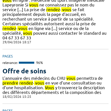
vous
en ligne : Médecine du sport Imagerie médicale
Lapeyronie Si
vous
ne connaissez pas le nom du
service [...] La prise de
rendez
-
vous
se fait
principalement depuis la page d'accueil, en
recherchant un service à partir de sa spécialité.
Certaines spécialités autorisent aussi la prise de
rendez
-
vous
en ligne via [...] service ou de la
spécialité,
vous
pouvez aussi contacter le standard au
04 67 33 67 33
29/04/2026 18:17
PAGES
relevance:
96%
Offre de soins
L'annuaire des médecins du CHU
vous
permettra de
prendre
rendez
-
vous
en vue d'une consultation ou
d'une hospitalisation.
Vous
y trouverez la description
des différents départements et la composition des
18/02/2026 15:25
PAGES