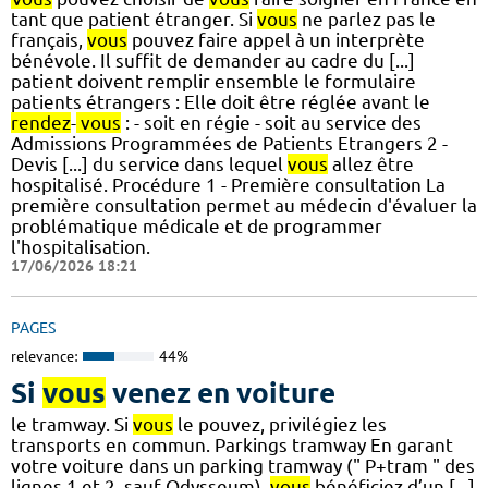
tant que patient étranger. Si
vous
ne parlez pas le
français,
vous
pouvez faire appel à un interprète
bénévole. Il suffit de demander au cadre du [...]
patient doivent remplir ensemble le formulaire
patients étrangers : Elle doit être réglée avant le
rendez
-
vous
: - soit en régie - soit au service des
Admissions Programmées de Patients Etrangers 2 -
Devis [...] du service dans lequel
vous
allez être
hospitalisé. Procédure 1 - Première consultation La
première consultation permet au médecin d'évaluer la
problématique médicale et de programmer
l'hospitalisation.
17/06/2026 18:21
PAGES
relevance:
44%
Si
vous
venez en voiture
le tramway. Si
vous
le pouvez, privilégiez les
transports en commun. Parkings tramway En garant
votre voiture dans un parking tramway (" P+tram " des
lignes 1 et 2, sauf Odysseum),
vous
bénéficiez d’un [...]