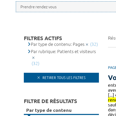
FILTRES ACTIFS
Résu
Par type de contenu: Pages
(32)
Par rubrique: Patients et visiteurs
(32)
PAG
Vo
RETIRER TOUS LES FILTRES
ent
ave
[...
ren
FILTRE DE RÉSULTATS
sauf
dan
Par type de contenu
déci