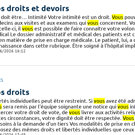
s droits et devoirs
 doit être… Intimité Votre intimité est un droit.
Vous
pouve
ecins aux visites et aux examens qui
vous
concernent. Vot
 celle-ci, il
vous
est possible de faire connaître votre volon
ical Le dossier administratif et médical des patients est
] en matière de prise en charge médicale. Le patient, lui, a
aissance dans cette rubrique. Être soigné à l’hôpital impl
6/2026 16:12
ES
s droits
rtés individuelles peut être restreint. Si
vous
avez été adm
s
sera remis par l'équipe soignante une notice qui
vous
in
xercer votre droit de vote, de
vous
livrer aux activités re
tes circonstances, votre dignité doit être respectée.
Vous
soins à la demande d'un tiers Vos modalités de prise en c
posez des mêmes droits et libertés individuelles que ceux
6/2026 13:48