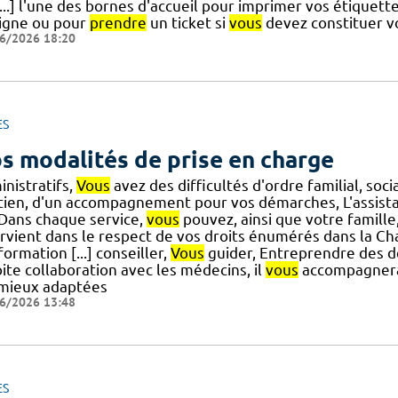
...] l'une des bornes d'accueil pour imprimer vos étiquette
ligne ou pour
prendre
un ticket si
vous
devez constituer vo
6/2026 18:20
ES
s modalités de prise en charge
nistratifs,
Vous
avez des difficultés d'ordre familial, soci
tien, d'un accompagnement pour vos démarches, L'assistan
] Dans chaque service,
vous
pouvez, ainsi que votre famille,
ervient dans le respect de vos droits énumérés dans la Ch
formation [...] conseiller,
Vous
guider, Entreprendre des dé
ite collaboration avec les médecins, il
vous
accompagnera 
 mieux adaptées
6/2026 13:48
ES