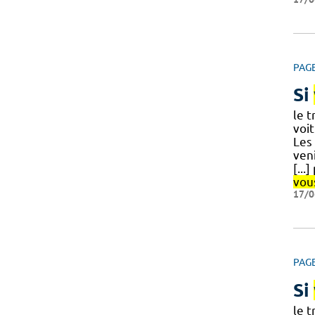
PAG
Si
le 
voi
Les
ven
[...
vou
17/0
PAG
Si
le 