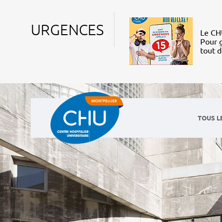
URGENCES
Le CHU
Pour g
tout 
TOUS L