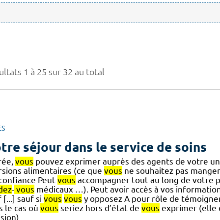
ltats 1 à 25 sur 32 au total
ES
tre séjour dans le service de soins
rée,
vous
pouvez exprimer auprès des agents de votre uni
rsions alimentaires (ce que
vous
ne souhaitez pas manger
] confiance Peut
vous
accompagner tout au long de votre pr
dez
-
vous
médicaux …). Peut avoir accès à vos informatio
 [...] sauf si
vous
vous
y opposez A pour rôle de témoigner
s le cas où
vous
seriez hors d’état de
vous
exprimer (elle 
sion)