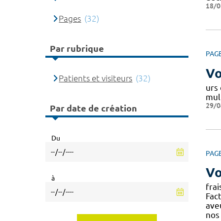
18/0
Pages
(32)
Par rubrique
PAG
Vo
Patients et visiteurs
(32)
urs 
mult
29/0
Par date de création
Du
PAG
Vo
à
fra
Fac
ave
nos