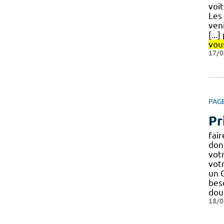
voi
Les
ven
[...
vou
17/0
PAG
Pr
fair
don
votr
vot
un C
bes
dou
18/0