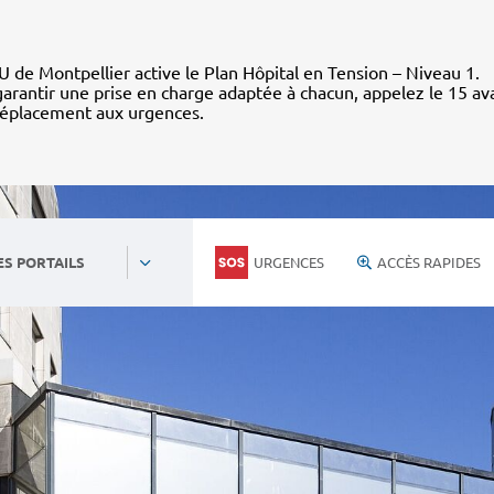
 de Montpellier active le Plan Hôpital en Tension – Niveau 1.
arantir une prise en charge adaptée à chacun, appelez le 15 av
déplacement aux urgences.
URGENCES
ACCÈS RAPIDES
ES PORTAILS