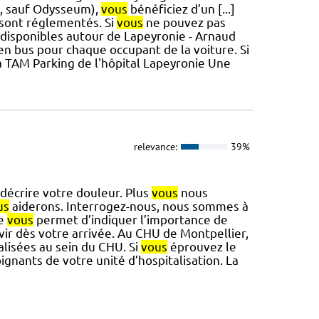
2, sauf Odysseum),
vous
bénéficiez d’un [...]
 sont réglementés. Si
vous
ne pouvez pas
 disponibles autour de Lapeyronie - Arnaud
 en bus pour chaque occupant de la voiture. Si
la TAM Parking de l'hôpital Lapeyronie Une
relevance:
39%
décrire votre douleur. Plus
vous
nous
us
aiderons. Interrogez-nous, nous sommes à
le
vous
permet d’indiquer l’importance de
vir dès votre arrivée. Au CHU de Montpellier,
alisées au sein du CHU. Si
vous
éprouvez le
gnants de votre unité d’hospitalisation. La