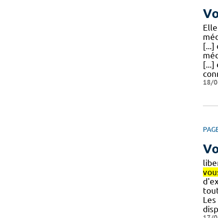
Vo
Elle
méd
[...]
méd
[...
conn
18/0
PAG
Vo
libe
vou
d'e
tou
Les 
dis
17/0