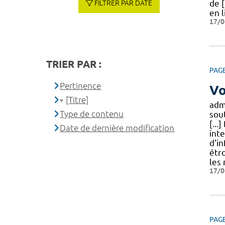
de [
FILTRER PAR DATE
en 
17/0
TRIER PAR :
PAG
Pertinence
Vo
[Titre]
admi
Type de contenu
sou
[...
Date de dernière modification
int
d'in
étro
les
17/0
PAG