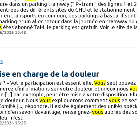
ture dans un parking tramway (" P+tram " des lignes 1 et 
 entrées des différents sites du CHU et le stationnement
ir en transports en commun, des parkings à bas tarif sont
] parking et un aller-retour dans la journée en tramway ou
s
êtes abonné TaM, le parking est gratuit. Voir le site de 
6/2026 13:48
ES
ise en charge de la douleur
e ? » Votre participation est essentielle.
Vous
seul pouvez 
nerez d’informations sur votre douleur et mieux nous
vo
e [...] par exemple, peut être mise à votre disposition. El
re douleur. Nous
vous
expliquerons comment
vous
en ser
omité [...] répondre. Il existe également des unités spéci
oin d’en savoir davantage, renseignez-
vous
auprès des soi
leur n’est
2/2026 15:25