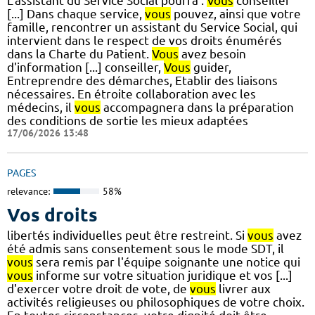
L'assistant du Service Social pourra :
Vous
conseiller
[...] Dans chaque service,
vous
pouvez, ainsi que votre
famille, rencontrer un assistant du Service Social, qui
intervient dans le respect de vos droits énumérés
dans la Charte du Patient.
Vous
avez besoin
d'information [...] conseiller,
Vous
guider,
Entreprendre des démarches, Etablir des liaisons
nécessaires. En étroite collaboration avec les
médecins, il
vous
accompagnera dans la préparation
des conditions de sortie les mieux adaptées
17/06/2026 13:48
PAGES
relevance:
58%
Vos droits
libertés individuelles peut être restreint. Si
vous
avez
été admis sans consentement sous le mode SDT, il
vous
sera remis par l'équipe soignante une notice qui
vous
informe sur votre situation juridique et vos [...]
d'exercer votre droit de vote, de
vous
livrer aux
activités religieuses ou philosophiques de votre choix.