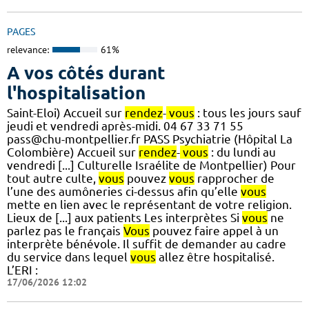
PAGES
relevance:
61%
A vos côtés durant
l'hospitalisation
Saint-Eloi) Accueil sur
rendez
-
vous
: tous les jours sauf
jeudi et vendredi après-midi. 04 67 33 71 55
pass@chu-montpellier.fr PASS Psychiatrie (Hôpital La
Colombière) Accueil sur
rendez
-
vous
: du lundi au
vendredi [...] Culturelle Israélite de Montpellier) Pour
tout autre culte,
vous
pouvez
vous
rapprocher de
l’une des aumôneries ci-dessus afin qu’elle
vous
mette en lien avec le représentant de votre religion.
Lieux de [...] aux patients Les interprètes Si
vous
ne
parlez pas le français
Vous
pouvez faire appel à un
interprète bénévole. Il suffit de demander au cadre
du service dans lequel
vous
allez être hospitalisé.
L’ERI :
17/06/2026 12:02