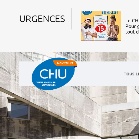
URGENCES
Le CHU
Pour g
tout 
TOUS L