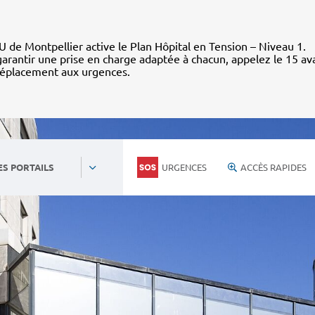
 de Montpellier active le Plan Hôpital en Tension – Niveau 1.
arantir une prise en charge adaptée à chacun, appelez le 15 av
déplacement aux urgences.
URGENCES
ACCÈS RAPIDES
ES PORTAILS