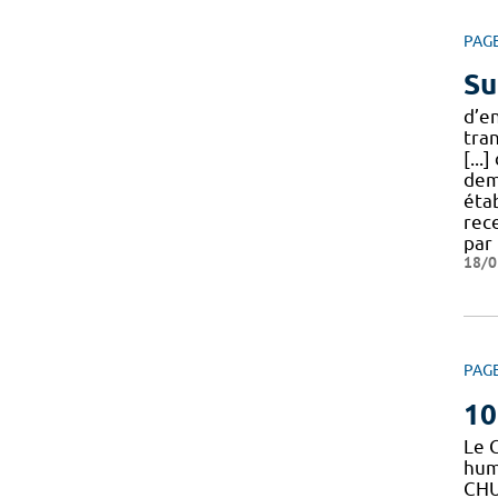
PAG
Su
d’e
tra
[...
dem
éta
rec
par 
18/0
PAG
10
Le 
huma
CHU