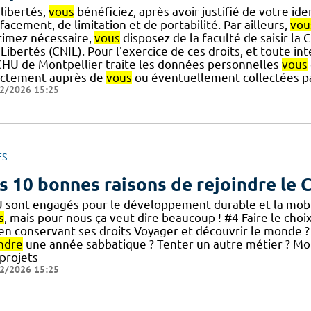
libertés,
vous
bénéficiez, après avoir justifié de votre iden
facement, de limitation et de portabilité. Par ailleurs,
vou
stimez nécessaire,
vous
disposez de la faculté de saisir la
Libertés (CNIL). Pour l'exercice de ces droits, et toute in
CHU de Montpellier traite les données personnelles
vous
ectement auprès de
vous
ou éventuellement collectées par
2/2026 15:25
ES
s 10 bonnes raisons de rejoindre le
 sont engagés pour le développement durable et la mobili
s
, mais pour nous ça veut dire beaucoup ! #4 Faire le choi
] en conservant ses droits Voyager et découvrir le monde ?
ndre
une année sabbatique ? Tenter un autre métier ? Mo
 projets
2/2026 15:25