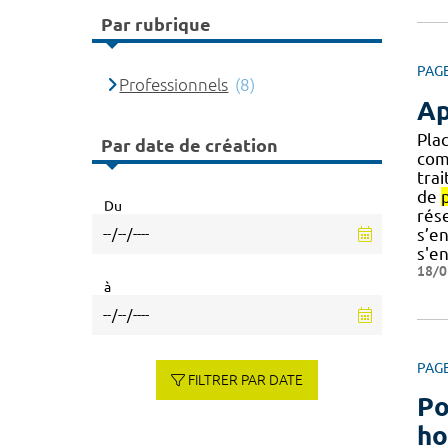
Par rubrique
PAG
Professionnels
(8)
Ap
Pla
Par date de création
com
trai
de
Du
rése
s’e
s'e
18/0
à
PAG
FILTRER PAR DATE
Po
ho