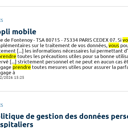
ES
pli mobile
ce de Fontenoy - TSA 80715 - 75334 PARIS CEDEX 07. Si
vo
plémentaires sur le traitement de vos données,
vous
pou
tement [...] les informations nécessaires lui permettant d’
prendre
toutes les précautions utiles pour sa bonne utilis
rvé [...] strictement personnel et ne peut en aucun cas êt
ngage
prendre
toutes mesures utiles pour assurer la parfai
ngage à
2/2026 15:25
ES
litique de gestion des données pers
spitaliers