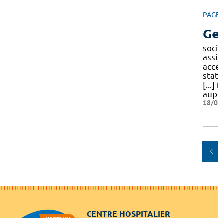
PAG
Ge
soci
assi
acc
sta
[...
aup
18/0
CENTRE HOSPITALIER