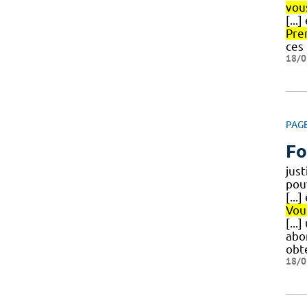
vou
[...
Pre
ces
18/0
PAG
Fo
just
pou
[...
Vou
[...
abo
obte
18/0