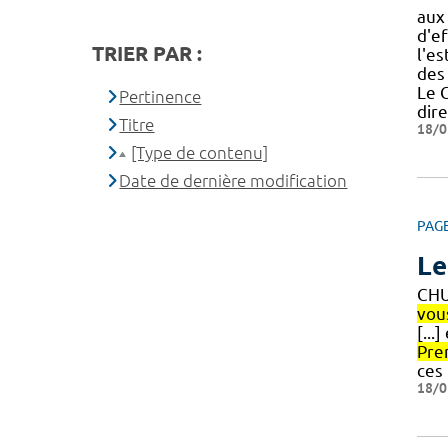
aux 
d'ef
TRIER PAR :
l'e
des 
Le 
Pertinence
dir
Titre
18/0
[Type de contenu]
Date de dernière modification
PAG
Le
CHU
vou
[...
Pre
ces
18/0