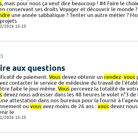
s
, mais pour nous ça veut dire beaucoup ! #4 Faire le choi
] en conservant ses droits Voyager et découvrir le monde ?
ndre
une année sabbatique ? Tenter un autre métier ? Mo
 projets
2/2026 15:25
ES
ire aux questions
ificatif de paiement.
Vous
devez obtenir un
rendez
-
vous
p
vez contacter le service de médecine du travail de l'étab
] être faite le jour-même.
Vous
percevez la totalité de vot
s
devez nous adresser dans les 48 heures le volet n°3 de 
] une attestation dans nos bureaux pour la fournir à l'ag
nnement ou
vous
avez moins de 26 ans :
vous
devez nous 
nir le
2/2026 15:25