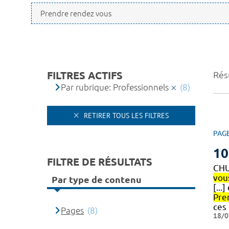
FILTRES ACTIFS
Résu
Par rubrique: Professionnels
(8)
RETIRER TOUS LES FILTRES
PAG
10
FILTRE DE RÉSULTATS
CHU
vou
Par type de contenu
[...
Pre
ces
Pages
(8)
18/0