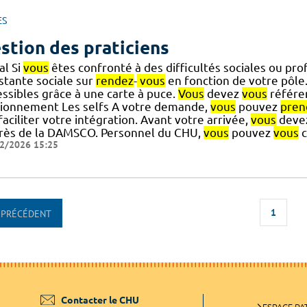
ES
stion des praticiens
al Si
vous
êtes confronté à des difficultés sociales ou pro
stante sociale sur
rendez
-
vous
en fonction de votre pôle.
essibles grâce à une carte à puce.
Vous
devez
vous
référer
tionnement Les selfs A votre demande,
vous
pouvez
pren
] faciliter votre intégration. Avant votre arrivée,
vous
devez
rès de la DAMSCO. Personnel du CHU,
vous
pouvez
vous
c
2/2026 15:25
1
PRÉCÉDENT
Contacter le CHU
ESPACE PA