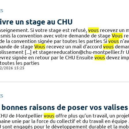
ES
ivre un stage au CHU
nseignement. Si votre stage est refusé,
vous
recevez un mai
nsmis la convention avec votre demande de stage
Vous
re
] de la convention signée par toutes les parties Si
vous
n’av
ande de stage
Vous
recevez un mail d'accord
vous
demand
blissement [...] et stagereeducation@chu-montpellier.fr 
evrez signée en retour par le CHU Ensuite
vous
devez imp
toutes les parties
2/2026 15:25
ES
 bonnes raisons de poser vos valises
CHU de Montpellier
vous
offre plus qu’un travail, un pro
ine unie par la force du collectif et du travail en équipe 
 sont engagés pour le développement durable et la mobili