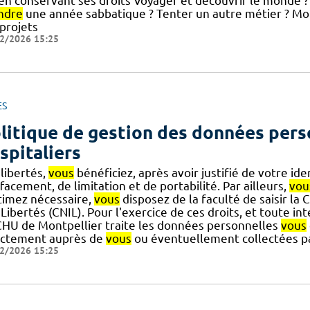
] en conservant ses droits Voyager et découvrir le monde ?
ndre
une année sabbatique ? Tenter un autre métier ? Mo
 projets
2/2026 15:25
ES
litique de gestion des données pers
spitaliers
libertés,
vous
bénéficiez, après avoir justifié de votre iden
facement, de limitation et de portabilité. Par ailleurs,
vou
stimez nécessaire,
vous
disposez de la faculté de saisir la
Libertés (CNIL). Pour l'exercice de ces droits, et toute in
CHU de Montpellier traite les données personnelles
vous
ectement auprès de
vous
ou éventuellement collectées par
2/2026 15:25