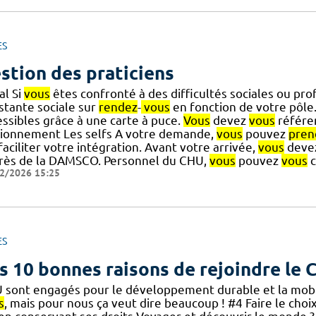
ES
stion des praticiens
al Si
vous
êtes confronté à des difficultés sociales ou pro
stante sociale sur
rendez
-
vous
en fonction de votre pôle.
essibles grâce à une carte à puce.
Vous
devez
vous
référer
tionnement Les selfs A votre demande,
vous
pouvez
pren
] faciliter votre intégration. Avant votre arrivée,
vous
devez
rès de la DAMSCO. Personnel du CHU,
vous
pouvez
vous
c
2/2026 15:25
ES
s 10 bonnes raisons de rejoindre le
 sont engagés pour le développement durable et la mobili
s
, mais pour nous ça veut dire beaucoup ! #4 Faire le choi