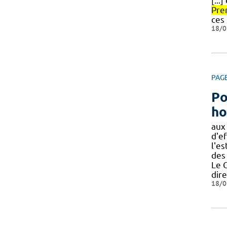
[...
Pre
ces
18/0
PAG
Po
ho
aux 
d'ef
l'e
des 
Le 
dir
18/0