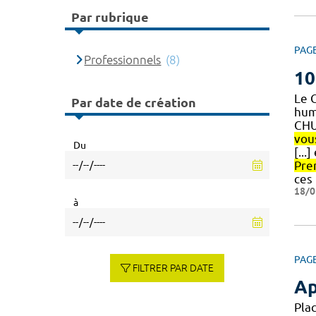
Par rubrique
PAG
Professionnels
(8)
10
Le 
Par date de création
huma
CHU
vou
Du
[...
Pre
ces
18/0
à
PAG
FILTRER PAR DATE
Ap
Pla