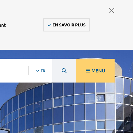
ant
EN SAVOIR PLUS
MENU
FR