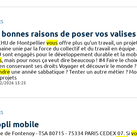
ES
 bonnes raisons de poser vos valises
CHU de Montpellier
vous
offre plus qu’un travail, un pro
ine unie par la force du collectif et du travail en équipe 
 sont engagés pour le développement durable et la mobili
s
, mais pour nous ça veut dire beaucoup ! #4 Faire le choi
] en conservant ses droits Voyager et découvrir le monde ?
ndre
une année sabbatique ? Tenter un autre métier ? Mo
 projets
2/2026 15:25
ES
pli mobile
ce de Fontenoy - TSA 80715 - 75334 PARIS CEDEX 07. Si
vo