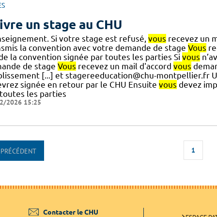
ES
ivre un stage au CHU
nseignement. Si votre stage est refusé,
vous
recevez un mai
nsmis la convention avec votre demande de stage
Vous
re
] de la convention signée par toutes les parties Si
vous
n’av
ande de stage
Vous
recevez un mail d'accord
vous
demand
blissement [...] et stagereeducation@chu-montpellier.fr 
evrez signée en retour par le CHU Ensuite
vous
devez imp
toutes les parties
2/2026 15:25
1
PRÉCÉDENT
Contacter le CHU
ESPACE PA