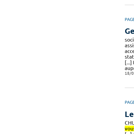
PAG
Ge
soci
assi
acc
sta
[...
aup
18/0
PAG
Le
CHU
vou