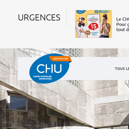
URGENCES
Le CHU
Pour g
tout 
TOUS L