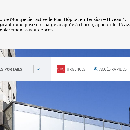
 de Montpellier active le Plan Hôpital en Tension – Niveau 1.
arantir une prise en charge adaptée à chacun, appelez le 15 av
déplacement aux urgences.
URGENCES
ACCÈS RAPIDES
ES PORTAILS