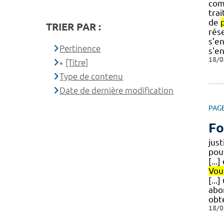
com
trai
de
TRIER PAR :
rése
s’e
Pertinence
s'e
18/0
[Titre]
Type de contenu
Date de dernière modification
PAG
Fo
just
pou
[...
Vou
[...
abo
obte
18/0