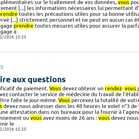
plémentaires sur le traitement de vos données,
vous
pou
tement [...] les informations nécessaires lui permettant d’
prendre
toutes les précautions utiles pour sa bonne utilis
rvé [...] strictement personnel et ne peut en aucun cas êt
ngage
prendre
toutes mesures utiles pour assurer la parfai
ngage à
2/2026 15:25
ES
ire aux questions
ificatif de paiement.
Vous
devez obtenir un
rendez
-
vous
p
vez contacter le service de médecine du travail de l'étab
] être faite le jour-même.
Vous
percevez la totalité de vot
s
devez nous adresser dans les 48 heures le volet n°3 de 
] une attestation dans nos bureaux pour la fournir à l'ag
nnement ou
vous
avez moins de 26 ans :
vous
devez nous 
nir le
2/2026 15:25