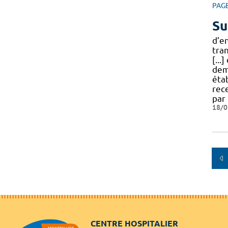
PAG
Su
d’e
tra
[...
dem
éta
rec
par 
18/0
CENTRE HOSPITALIER