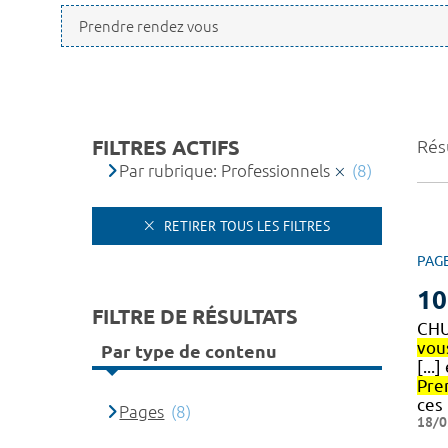
FILTRES ACTIFS
Résu
Par rubrique: Professionnels
(8)
RETIRER TOUS LES FILTRES
PAG
10
FILTRE DE RÉSULTATS
CHU
vou
Par type de contenu
[...
Pre
ces
Pages
(8)
18/0